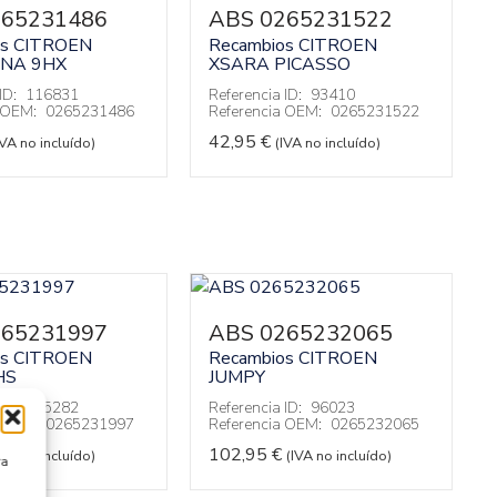
265231486
ABS 0265231522
os CITROEN
Recambios CITROEN
INA
9HX
XSARA PICASSO
ID:
116831
Referencia ID:
93410
a OEM:
0265231486
Referencia OEM:
0265231522
42,95
€
IVA no incluído)
(IVA no incluído)
265231997
ABS 0265232065
os CITROEN
Recambios CITROEN
HS
JUMPY
ID:
135282
Referencia ID:
96023
a OEM:
0265231997
Referencia OEM:
0265232065
102,95
€
IVA no incluído)
(IVA no incluído)
ra