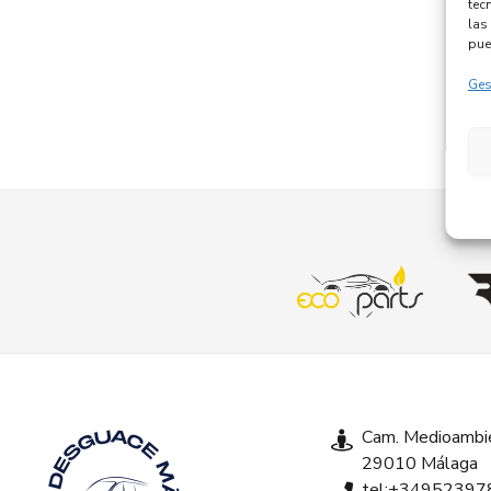
tec
las 
pue
Ges
Cam. Medioambie
29010 Málaga
tel:+34952397