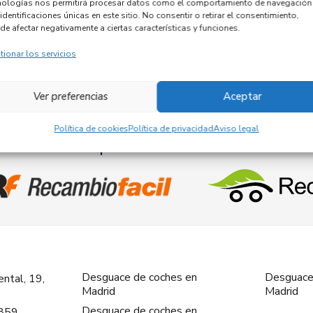
nologías nos permitirá procesar datos como el comportamiento de navegación
identificaciones únicas en este sitio. No consentir o retirar el consentimiento,
de afectar negativamente a ciertas características y funciones.
tionar los servicios
1
2
3
4
…
228
Ver preferencias
Aceptar
Política de cookies
Política de privacidad
Aviso legal
Empresas colaboradoras
Desguace de coches en
Desguace
ntal, 19,
Madrid
Madrid
Desguace de coches en
859