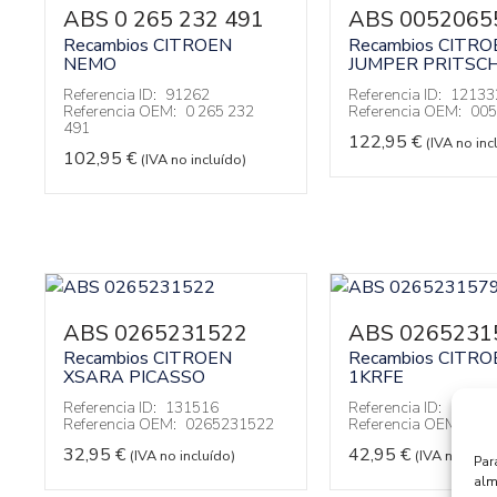
ABS 0 265 232 491
ABS 0052065
Recambios CITROEN
Recambios CITRO
NEMO
JUMPER PRITSC
Referencia ID:
91262
Referencia ID:
12133
Referencia OEM:
0 265 232
Referencia OEM:
005
491
122,95
€
(IVA no inc
102,95
€
(IVA no incluído)
ABS 0265231522
ABS 0265231
Recambios CITROEN
Recambios CITRO
XSARA PICASSO
1KRFE
Referencia ID:
131516
Referencia ID:
10862
Referencia OEM:
0265231522
Referencia OEM:
026
32,95
€
42,95
€
(IVA no incluído)
(IVA no inclu
Par
alm