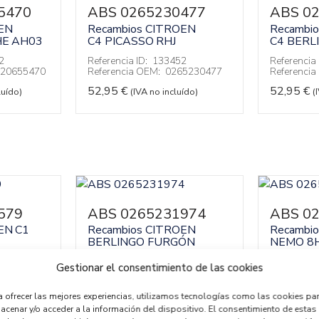
5470
ABS 0265230477
ABS 0
EN
Recambios CITROEN
Recambi
HE
AH03
C4 PICASSO
RHJ
C4 BERL
2
Referencia ID:
133452
Referencia 
20655470
Referencia OEM:
0265230477
Referenci
52,95
€
52,95
€
luído)
(IVA no incluído)
(
579
ABS 0265231974
ABS 0
EN
C1
Recambios CITROEN
Recambi
BERLINGO FURGÓN
NEMO
8
9
Referencia ID:
134844
Referencia 
Gestionar el consentimiento de las cookies
5231579
Referencia OEM:
0265231974
Referenci
72,95
€
52,95
€
ído)
(IVA no incluído)
(
a ofrecer las mejores experiencias, utilizamos tecnologías como las cookies pa
acenar y/o acceder a la información del dispositivo. El consentimiento de estas