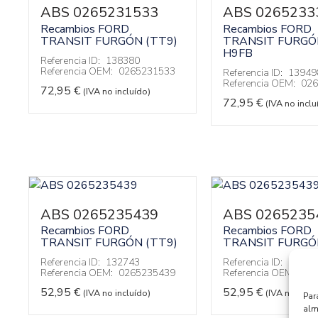
ABS 0265231533
ABS 0265233
Recambios FORD
Recambios FORD
TRANSIT FURGÓN (TT9)
TRANSIT FURGÓ
H9FB
Referencia ID:
138380
Referencia OEM:
0265231533
Referencia ID:
13949
Referencia OEM:
026
72,95
€
(IVA no incluído)
72,95
€
(IVA no inclu
ABS 0265235439
ABS 0265235
Recambios FORD
Recambios FORD
TRANSIT FURGÓN (TT9)
TRANSIT FURGÓ
Referencia ID:
132743
Referencia ID:
13654
Referencia OEM:
0265235439
Referencia OEM:
026
52,95
€
52,95
€
(IVA no incluído)
(IVA no inclu
Par
alm