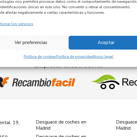
nologías nos permitirá procesar datos como el comportamiento de navegación
identificaciones únicas en este sitio. No consentir o retirar el consentimiento,
de afectar negativamente a ciertas características y funciones.
tionar los servicios
1
2
3
4
…
283
Ver preferencias
Aceptar
Política de cookies
Política de privacidad
Aviso legal
Empresas colaboradoras
Desguace de coches en
Desguace
ntal, 19,
Madrid
Madrid
Desguace de coches en