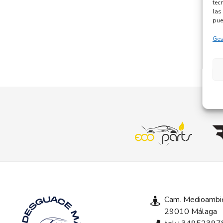
tec
las 
pue
Ges
Cam. Medioambie
29010 Málaga