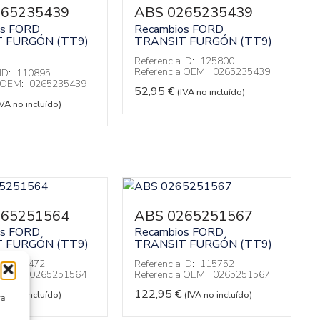
265235439
ABS 0265235439
os FORD
Recambios FORD
 FURGÓN (TT9)
TRANSIT FURGÓN (TT9)
Referencia ID:
125800
Referencia OEM:
0265235439
ID:
110895
a OEM:
0265235439
52,95
€
(IVA no incluído)
IVA no incluído)
265251564
ABS 0265251567
os FORD
Recambios FORD
 FURGÓN (TT9)
TRANSIT FURGÓN (TT9)
ID:
97472
Referencia ID:
115752
a OEM:
0265251564
Referencia OEM:
0265251567
122,95
€
IVA no incluído)
(IVA no incluído)
ra