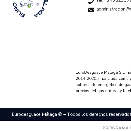
tel:+34952397
administracion
EuroDesguace Málaga S.L. ha
2014-2020, financiada como 
sobrecoste energético de gas
precios del gas natural y la 
Eurodesguace Málaga © – Todos los derechos reservado