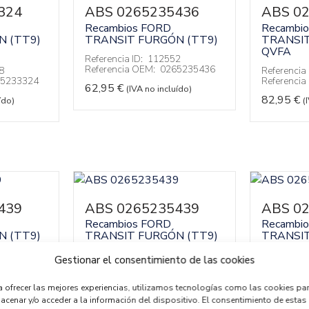
324
ABS 0265235436
ABS 0
Recambios FORD
Recambi
N (TT9)
TRANSIT FURGÓN (TT9)
TRANSIT
QVFA
Referencia ID:
112552
Referencia OEM:
0265235436
8
Referencia 
5233324
Referenci
62,95
€
(IVA no incluído)
82,95
€
ído)
(
439
ABS 0265235439
ABS 0
Recambios FORD
Recambi
N (TT9)
TRANSIT FURGÓN (TT9)
TRANSIT
4
Referencia ID:
141486
Referencia 
Gestionar el consentimiento de las cookies
5235439
Referencia OEM:
0265235439
Referenci
52,95
€
62,95
€
ído)
(IVA no incluído)
(
a ofrecer las mejores experiencias, utilizamos tecnologías como las cookies pa
acenar y/o acceder a la información del dispositivo. El consentimiento de estas