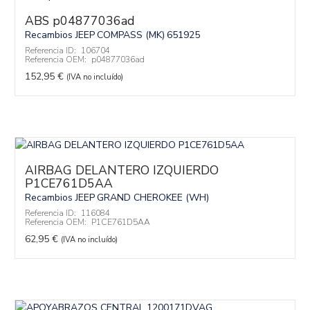
ABS p04877036ad
Recambios JEEP
COMPASS (MK)
651925
Referencia ID:
106704
Referencia OEM:
p04877036ad
152,95
€
(IVA no incluído)
AIRBAG DELANTERO IZQUIERDO
P1CE761D5AA
Recambios JEEP
GRAND CHEROKEE (WH)
Referencia ID:
116084
Referencia OEM:
P1CE761D5AA
62,95
€
(IVA no incluído)