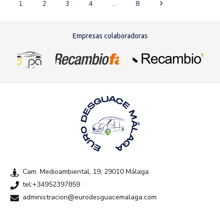
1
2
3
4
…
8
Empresas colaboradoras
Cam. Medioambiental, 19, 29010 Málaga
tel:+34952397859
administracion@eurodesguacemalaga.com