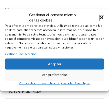
Gestionar el consentimiento
CAJA CAMBIOS P52119099AF
de las cookies
Recambios JEEP
GRAND CHEROKEE (WH)
Para ofrecer las mejores experiencias, utilizamos tecnologías como las
Referencia ID:
115976
cookies para almacenar y/o acceder a la información del dispositivo. El
Referencia OEM:
P52119099AF
consentimiento de estas tecnologías nos permitirá procesar datos
802,95
€
como el comportamiento de navegación o las identificaciones únicas en
(IVA no incluído)
este sitio. No consentir o retirar el consentimiento, puede afectar
negativamente a ciertas características y funciones.
Gestionar los servicios
Aceptar
CAJA RELES / FUSIBLES 04692071aa
Ver preferencias
Recambios JEEP
GRAND CHEROKEE (WH)
Referencia ID:
116029
Política de cookies
Política de privacidad
Aviso legal
Referencia OEM:
04692071aa
52,95
€
(IVA no incluído)