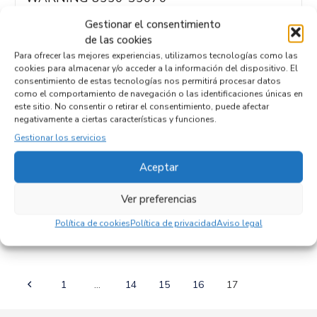
Recambios SSANGYONG
TIVOLI
Gestionar el consentimiento
Referencia ID:
117380
Referencia OEM:
8550-35070
de las cookies
22,95
€
Para ofrecer las mejores experiencias, utilizamos tecnologías como las
(IVA no incluído)
cookies para almacenar y/o acceder a la información del dispositivo. El
consentimiento de estas tecnologías nos permitirá procesar datos
como el comportamiento de navegación o las identificaciones únicas en
este sitio. No consentir o retirar el consentimiento, puede afectar
negativamente a ciertas características y funciones.
Gestionar los servicios
WARNING DD14J
Recambios SSANGYONG
REXTON
D27DT
Aceptar
Referencia ID:
111803
Referencia OEM:
DD14J
Ver preferencias
17,95
€
(IVA no incluído)
Política de cookies
Política de privacidad
Aviso legal
1
…
14
15
16
17