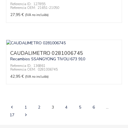
Referencia ID:
127855
Referencia OEM:
21651-21050
27,95
€
(IVA no incluído)
CAUDALIMETRO 0281006745
Recambios SSANGYONG
TIVOLI
673 910
Referencia ID:
136861
Referencia OEM:
0281006745
42,95
€
(IVA no incluído)
1
2
3
4
5
6
…
17