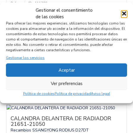
Referencia ID:
111790
Referencia OEM:
8662005000
Gestionar el consentimiento
17,95
€
(IVA no incluído)
de las cookies
Para ofrecer las mejores experiencias, utilizamos tecnologías como las
cookies para almacenar y/o acceder a la información del dispositivo. El
consentimiento de estas tecnologías nos permitirá procesar datos
como el comportamiento de navegación o las identificaciones únicas en
este sitio. No consentir o retirar el consentimiento, puede afectar
negativamente a ciertas características y funciones.
CAJA RELES / FUSIBLES Y220EDP
Gestionar los servicios
Recambios SSANGYONG
REXTON
D27DT
Referencia ID:
111808
Aceptar
Referencia OEM:
Y220EDP
42,95
€
(IVA no incluído)
Ver preferencias
Política de cookies
Política de privacidad
Aviso legal
CALANDRA DELANTERA DE RADIADOR
21651-21050
Recambios SSANGYONG
RODIUS
D27DT