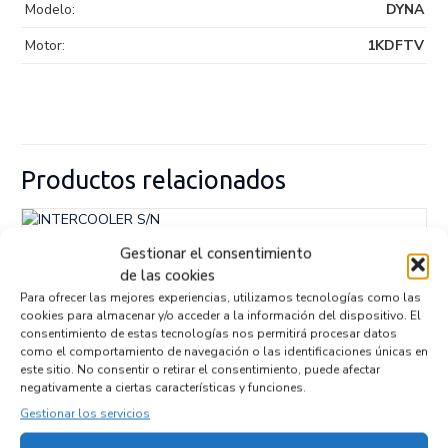
Modelo:
DYNA
Motor:
1KDFTV
Productos relacionados
INTERCOOLER S/N
Gestionar el consentimiento
de las cookies
Recambios TOYOTA
DYNA
1KDFTV
Para ofrecer las mejores experiencias, utilizamos tecnologías como las
Referencia ID:
146072
Referencia OEM:
S/N
cookies para almacenar y/o acceder a la información del dispositivo. El
consentimiento de estas tecnologías nos permitirá procesar datos
72,95
€
(IVA no incluído)
como el comportamiento de navegación o las identificaciones únicas en
este sitio. No consentir o retirar el consentimiento, puede afectar
negativamente a ciertas características y funciones.
Gestionar los servicios