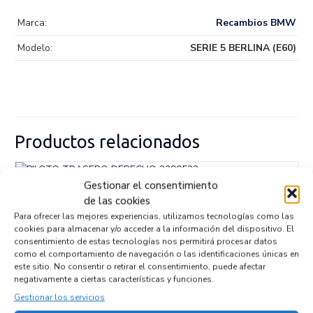
Marca:
Recambios BMW
Modelo:
SERIE 5 BERLINA (E60)
Productos relacionados
Gestionar el consentimiento
PILOTO TRASERO DERECHO 2290522
de las cookies
Recambios MERCEDES-BENZ
VITO BASIC-KOMBI (639)
Para ofrecer las mejores experiencias, utilizamos tecnologías como las
Referencia ID:
146242
cookies para almacenar y/o acceder a la información del dispositivo. El
Referencia OEM:
2290522
consentimiento de estas tecnologías nos permitirá procesar datos
72,95
€
como el comportamiento de navegación o las identificaciones únicas en
(IVA no incluído)
este sitio. No consentir o retirar el consentimiento, puede afectar
negativamente a ciertas características y funciones.
Gestionar los servicios