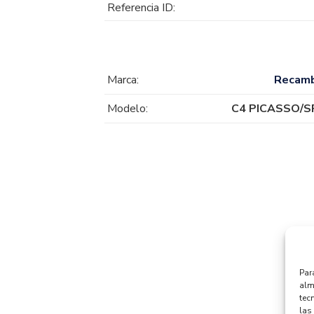
Referencia ID:
Marca:
Recam
Modelo:
C4 PICASSO/
Par
alm
tec
las 