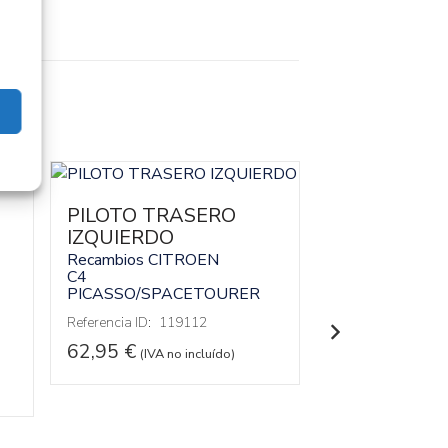
PILOTO TRASERO
IZQUIERDO
PILOTO TR
IZQUIERDO 
Recambios CITROEN
C4
01
PICASSO/SPACETOURER
Recambios CI
C4
Referencia ID:
119112
PICASSO/SPA
62,95
€
(IVA no incluído)
Referencia ID:
11
Referencia OEM:
102,95
€
(IVA 