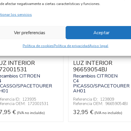
de afectar negativamente a ciertas características y funciones.
tionar los servicios
Ver preferencias
Aceptar
Política de cookies
Política de privacidad
Aviso legal
UZ INTERIOR
LUZ INTERIOR
72001531
96659054BJ
ecambios CITROEN
Recambios CITROEN
4
C4
ICASSO/SPACETOURER
PICASSO/SPACETOURER
H01
AH01
ferencia ID:
123935
Referencia ID:
123809
ferencia OEM:
172001531
Referencia OEM:
96659054BJ
7,95
€
32,95
€
(IVA no incluído)
(IVA no incluído)