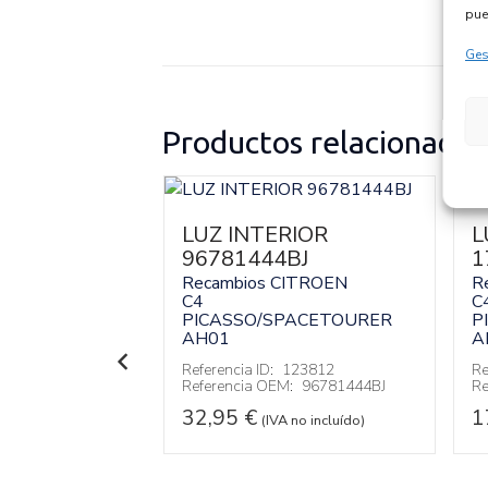
pue
Ges
Productos relacionados
RIOR
LUZ INTERIOR
L
77
96781444BJ
1
CITROEN
Recambios CITROEN
R
C4
C
PACETOURER
PICASSO/SPACETOURER
P
AH01
A
106036
Referencia ID:
123812
Re
:
9678124177
Referencia OEM:
96781444BJ
Re
32,95
€
1
 no incluído)
(IVA no incluído)