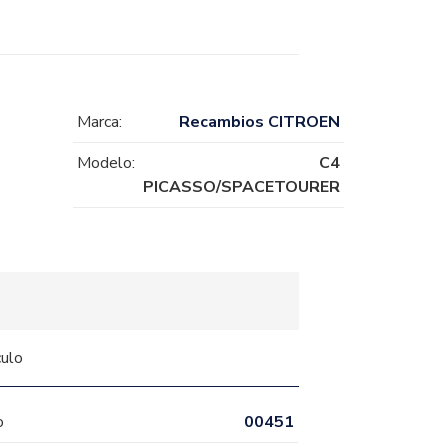
Marca:
Recambios CITROEN
Modelo:
C4
PICASSO/SPACETOURER
culo
o
00451