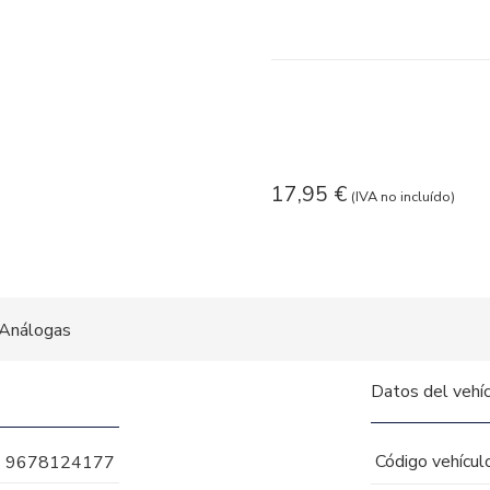
17,95
€
(IVA no incluído)
Análogas
Datos del vehí
Código vehícul
9678124177