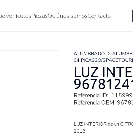
cio
Vehículos
Piezas
Quiénes somos
Contacto
ALUMBRADO
ALUMB
C4 PICASSO/SPACETOUR
LUZ INT
9678124
Referencia ID:
115999
Referencia OEM:
9678
LUZ INTERIOR de un CIT
2018.