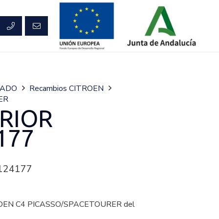
RADO
Recambios CITROEN
ER
ERIOR
177
124177
ROEN C4 PICASSO/SPACETOURER del