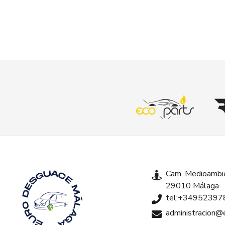
Cam. Medioambie
29010 Málaga
tel:+34952397
administracion