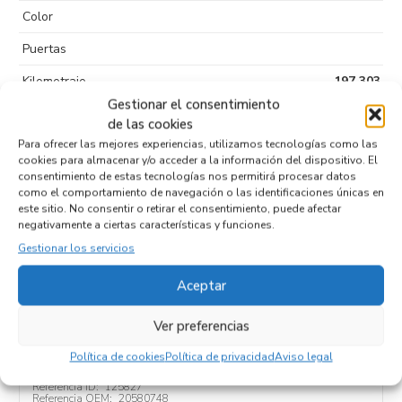
Color
Puertas
Kilometraje
197.303
Gestionar el consentimiento
Tipo de
Diesel
de las cookies
combustible
Para ofrecer las mejores experiencias, utilizamos tecnologías como las
cookies para almacenar y/o acceder a la información del dispositivo. El
Código motor
263A2000
consentimiento de estas tecnologías nos permitirá procesar datos
como el comportamiento de navegación o las identificaciones únicas en
Código cambio
este sitio. No consentir o retirar el consentimiento, puede afectar
negativamente a ciertas características y funciones.
Gestionar los servicios
Productos relacionados
Aceptar
Ver preferencias
PILOTO TRASERO IZQUIERDO 20580748
Política de cookies
Política de privacidad
Aviso legal
Recambios FIAT
II DOBLÒ (263) CARGO
Referencia ID:
125827
Referencia OEM:
20580748