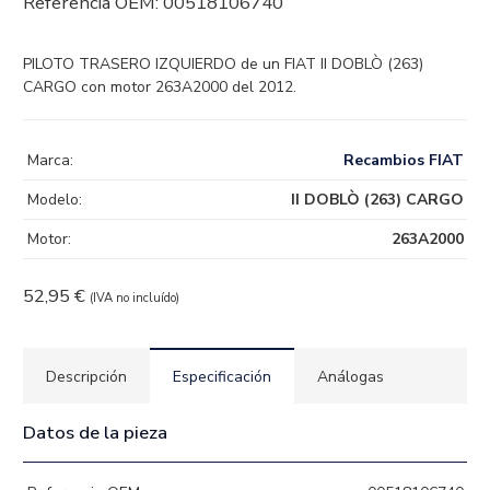
Referencia OEM:
00518106740
PILOTO TRASERO IZQUIERDO de un FIAT II DOBLÒ (263)
CARGO con motor 263A2000 del 2012.
Marca:
Recambios FIAT
Modelo:
II DOBLÒ (263) CARGO
Motor:
263A2000
52,95
€
(IVA no incluído)
Descripción
Especificación
Análogas
Datos de la pieza