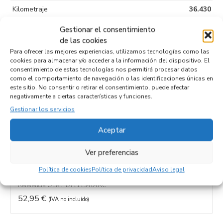
Kilometraje
36.430
Tipo de
Gestionar el consentimiento
combustible
de las cookies
Para ofrecer las mejores experiencias, utilizamos tecnologías como las
Código motor
cookies para almacenar y/o acceder a la información del dispositivo. El
consentimiento de estas tecnologías nos permitirá procesar datos
Código cambio
como el comportamiento de navegación o las identificaciones únicas en
este sitio. No consentir o retirar el consentimiento, puede afectar
negativamente a ciertas características y funciones.
Gestionar los servicios
Productos relacionados
Aceptar
Ver preferencias
PILOTO TRASERO DERECHO DT1113404AC
Recambios FORD
TRANSIT CONNECT (CHC)
XWGA
Política de cookies
Política de privacidad
Aviso legal
Referencia ID:
134978
Referencia OEM:
DT1113404AC
52,95
€
(IVA no incluído)