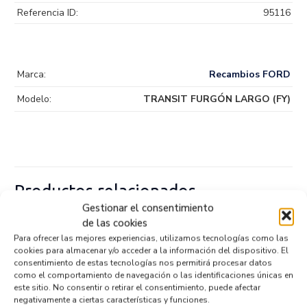
Referencia ID:
95116
Marca:
Recambios FORD
Modelo:
TRANSIT FURGÓN LARGO (FY)
Productos relacionados
Gestionar el consentimiento
de las cookies
Para ofrecer las mejores experiencias, utilizamos tecnologías como las
FARO DERECHO 5FJ941008
cookies para almacenar y/o acceder a la información del dispositivo. El
Recambios SEAT
TARRACO (KN2)
consentimiento de estas tecnologías nos permitirá procesar datos
Referencia ID:
126340
como el comportamiento de navegación o las identificaciones únicas en
Referencia OEM:
5FJ941008
este sitio. No consentir o retirar el consentimiento, puede afectar
302,95
€
negativamente a ciertas características y funciones.
(IVA no incluído)