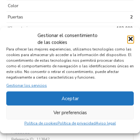
Color
Puertas
2
Kilometraje
102.000
Gestionar el consentimiento
Tipo de
Sin plomo 95
de las cookies
combustible
Para ofrecer las mejores experiencias, utilizamos tecnologías como las
cookies para almacenar y/o acceder a la información del dispositivo. El
Código motor
M112912
consentimiento de estas tecnologías nos permitirá procesar datos
como el comportamiento de navegación o las identificaciones únicas en
Código cambio
este sitio. No consentir o retirar el consentimiento, puede afectar
negativamente a ciertas características y funciones.
Gestionar los servicios
Productos relacionados
Aceptar
Ver preferencias
JUEGO ASIENTOS COMPLETO
Política de cookies
Política de privacidad
Aviso legal
Recambios MERCEDES-BENZ
CLK (BM 209) CABRIO
M112912
Referencia ID:
113842