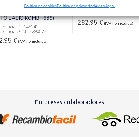
ERECHO 2290522
Recambios OPEL
CORSA F
Política de cookies
Política de privacidad
Aviso legal
ecambios MERCEDES-
Referencia ID:
126339
ENZ
Referencia OEM:
39162653
ITO BASIC-KOMBI (639)
282,95
€
(IVA no incluído)
ferencia ID:
146242
ferencia OEM:
2290522
2,95
€
(IVA no incluído)
Empresas colaboradoras