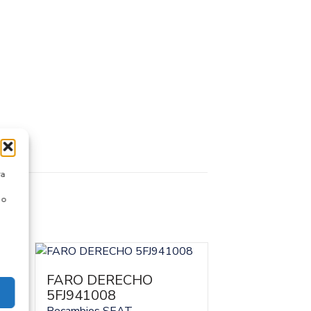
ra
 o
FARO DERECHO
FARO IZQU
5FJ941008
Recambios KIA