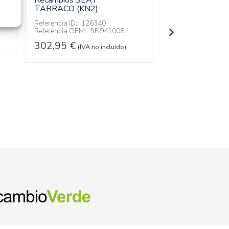
Recambios SEAT
Referencia ID:
12
TARRACO (KN2)
252,95
€
(IVA 
Referencia ID:
126340
Referencia OEM:
5FJ941008
302,95
€
(IVA no incluído)