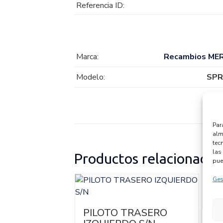
Referencia ID:
Marca:
Recambios ME
Modelo:
SPR
Par
alm
tec
las 
Productos relacionados
pue
Ges
ATRICULA
PILOTO TRASERO
P