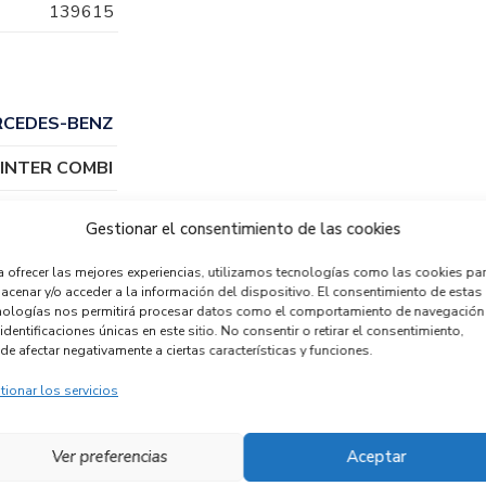
139615
RCEDES-BENZ
INTER COMBI
Gestionar el consentimiento de las cookies
a ofrecer las mejores experiencias, utilizamos tecnologías como las cookies pa
acenar y/o acceder a la información del dispositivo. El consentimiento de estas
nologías nos permitirá procesar datos como el comportamiento de navegación
identificaciones únicas en este sitio. No consentir o retirar el consentimiento,
de afectar negativamente a ciertas características y funciones.
tionar los servicios
FARO IZQUIERDO
Ver preferencias
Aceptar
39162653
ILOTO TRASERO