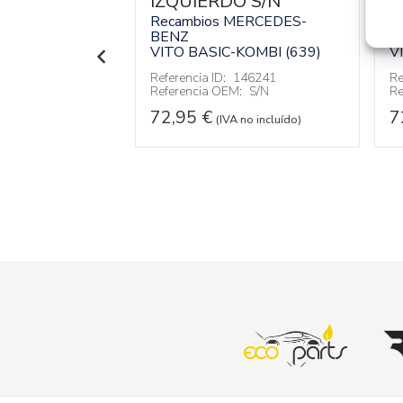
IZQUIERDO S/N
D
MERCEDES-
Recambios MERCEDES-
R
OMBI
BENZ
B
VITO BASIC-KOMBI (639)
V
131795
:
E27190
Referencia ID:
146241
Re
Referencia OEM:
S/N
Re
 no incluído)
72,95
€
7
(IVA no incluído)