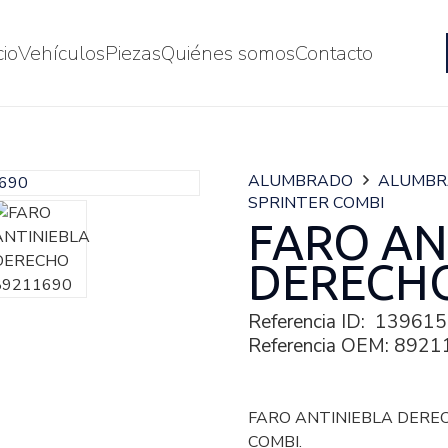
cio
Vehículos
Piezas
Quiénes somos
Contacto
ALUMBRADO
ALUMB
SPRINTER COMBI
FARO AN
DERECHO
Referencia ID:
139615
Referencia OEM:
8921
FARO ANTINIEBLA DEREC
COMBI.