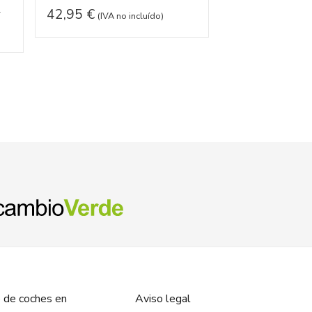
1
42,95
€
Referencia ID:
13
(IVA no incluído)
Referencia OEM:
102,95
€
(IVA 
 de coches en
Aviso legal