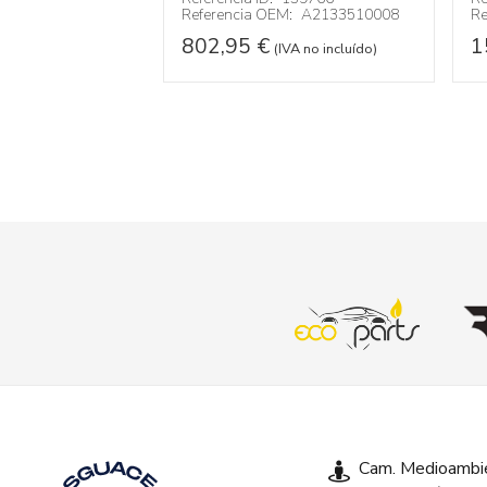
Referencia OEM:
A2133510008
Re
802,95
€
1
(IVA no incluído)
Cam. Medioambie