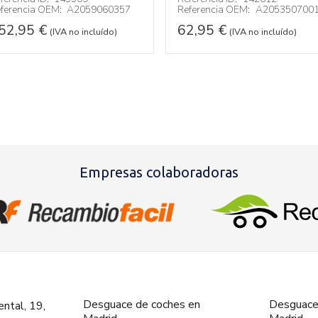
ferencia OEM:
A2059060357
Referencia OEM:
A205350700
52,95
€
62,95
€
(IVA no incluído)
(IVA no incluído)
Empresas colaboradoras
Desguace de coches en
Desguace
ntal, 19,