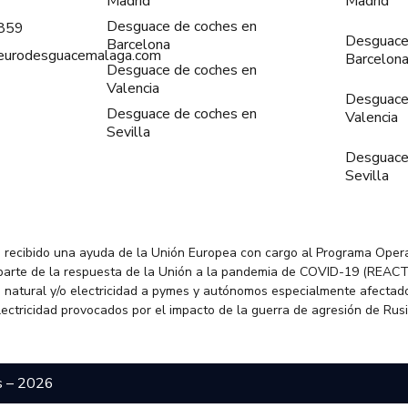
Madrid
Madrid
Desguace de coches en
859
Desguace
Barcelona
@eurodesguacemalaga.com
Barcelon
Desguace de coches en
Valencia
Desguace
Desguace de coches en
Valencia
Sevilla
Desguace
Sevilla
 recibido una ayuda de la Unión Europea con cargo al Programa Oper
parte de la respuesta de la Unión a la pandemia de COVID-19 (REACT
 natural y/o electricidad a pymes y autónomos especialmente afectado
electricidad provocados por el impacto de la guerra de agresión de Rus
s – 2026