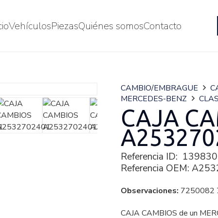
cio
Vehículos
Piezas
Quiénes somos
Contacto
CAMBIO/EMBRAGUE
C
MERCEDES-BENZ
CLAS
CAJA CA
A253270
Referencia ID:
139830
Referencia OEM:
A253
Observaciones:
7250082 
CAJA CAMBIOS de un MER