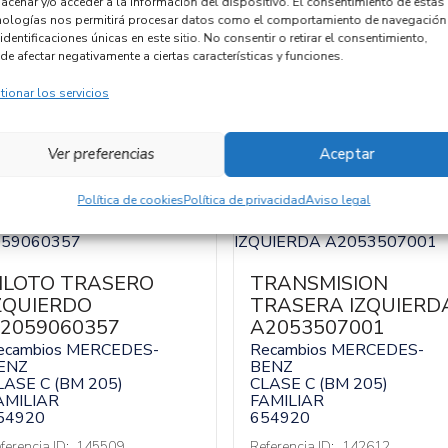
acenar y/o acceder a la información del dispositivo. El consentimiento de estas
Código cambio
nologías nos permitirá procesar datos como el comportamiento de navegación
identificaciones únicas en este sitio. No consentir o retirar el consentimiento,
de afectar negativamente a ciertas características y funciones.
tionar los servicios
Ver preferencias
Aceptar
Política de cookies
Política de privacidad
Aviso legal
ILOTO TRASERO
TRANSMISION
ZQUIERDO
TRASERA IZQUIERD
2059060357
A2053507001
ecambios MERCEDES-
Recambios MERCEDES-
ENZ
BENZ
LASE C (BM 205)
CLASE C (BM 205)
AMILIAR
FAMILIAR
54920
654920
ferencia ID:
145509
Referencia ID:
142612