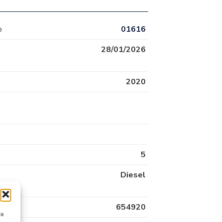
o
01616
28/01/2026
2020
5
Diesel
654920
ra