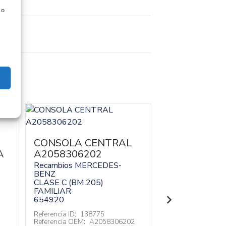
 o
CONSOLA CENTRAL
A
A2058306202
COMPRESOR
ACONDICI
Recambios MERCEDES-
BENZ
A00083045
CLASE C (BM 205)
Recambios ME
FAMILIAR
BENZ
654920
CLASE C (BM 2
FAMILIAR
Referencia ID:
138775
Referencia OEM:
A2058306202
654920