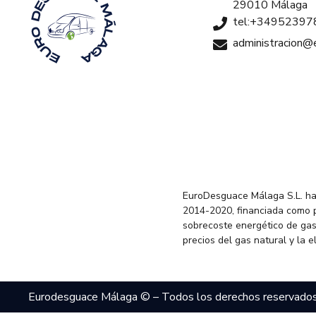
29010 Málaga
tel:+34952397
administracion
EuroDesguace Málaga S.L. ha
2014-2020, financiada como 
sobrecoste energético de gas
precios del gas natural y la 
Eurodesguace Málaga © – Todos los derechos reservado