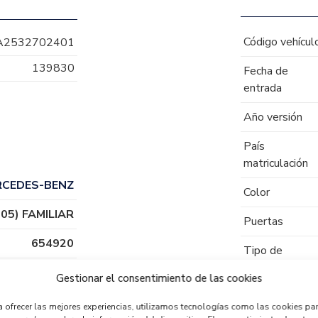
Código vehícul
A2532702401
139830
Fecha de
entrada
Año versión
País
matriculación
RCEDES-BENZ
Color
05) FAMILIAR
Puertas
654920
Tipo de
combustible
Gestionar el consentimiento de las cookies
Código motor
a ofrecer las mejores experiencias, utilizamos tecnologías como las cookies pa