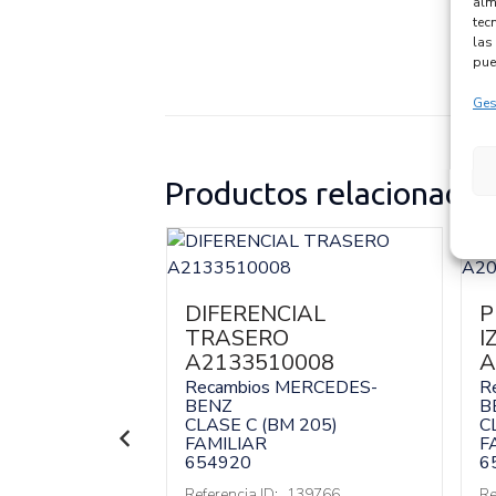
alm
tec
las 
pue
Ges
Productos relacionados
A
8204
DIFERENCIAL
P
TRASERO
I
MERCEDES-
A2133510008
A
 205)
Recambios MERCEDES-
R
BENZ
B
CLASE C (BM 205)
C
FAMILIAR
F
138757
:
A2058308204
654920
6
Referencia ID:
139766
Re
 no incluído)