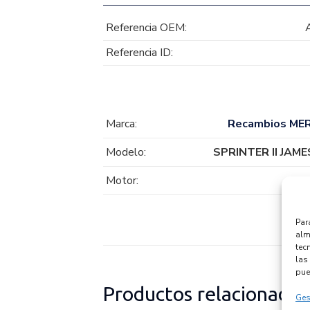
Referencia OEM:
Referencia ID:
Marca:
Recambios ME
Modelo:
SPRINTER II JAME
Motor:
Par
alm
tec
las 
pue
Productos relacionados
Ges