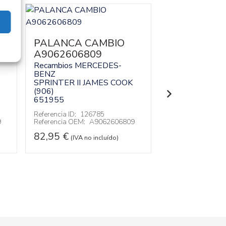
PALANCA CAMBIO
DIFERENCI
A9062606809
TRASERO
A90635008
Recambios MERCEDES-
BENZ
Recambios ME
SPRINTER II JAMES COOK
BENZ
(906)
SPRINTER II 
651955
(906)
Referencia ID:
126785
Referencia ID:
14
9
Referencia OEM:
A9062606809
Referencia OEM:
82,95
€
752,95
€
(IVA no incluído)
(IVA 