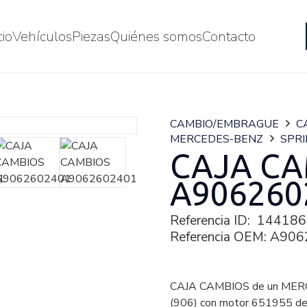
cio
Vehículos
Piezas
Quiénes somos
Contacto
CAMBIO/EMBRAGUE
C
MERCEDES-BENZ
SPRI
CAJA CA
A906260
Referencia ID:
144186
Referencia OEM:
A906
CAJA CAMBIOS de un MER
(906) con motor 651955 de