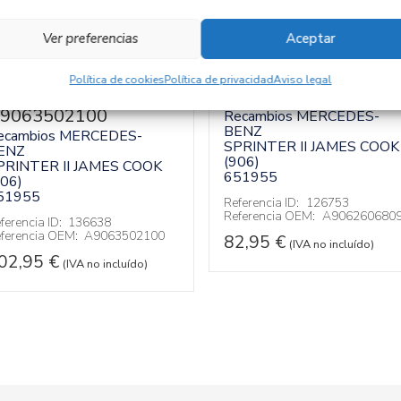
Ver preferencias
Aceptar
IFERENCIAL
PALANCA CAMBIO
Política de cookies
Política de privacidad
Aviso legal
RASERO
A9062606809
9063502100
Recambios MERCEDES-
BENZ
ecambios MERCEDES-
SPRINTER II JAMES COOK
ENZ
(906)
PRINTER II JAMES COOK
651955
906)
51955
Referencia ID:
126753
Referencia OEM:
A906260680
ferencia ID:
136638
ferencia OEM:
A9063502100
82,95
€
(IVA no incluído)
02,95
€
(IVA no incluído)