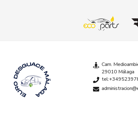
Cam. Medioambie
29010 Málaga
tel:+34952397
administracion