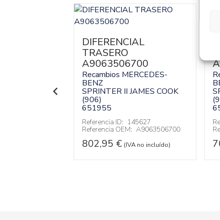
BIOS
01
DIFERENCIAL
D
TRASERO
T
MERCEDES-
A9063506700
A
 JAMES COOK
Recambios MERCEDES-
R
BENZ
B
SPRINTER II JAMES COOK
S
140042
:
9062602401
(906)
(
651955
6
VA no incluído)
Referencia ID:
145627
Re
Referencia OEM:
A9063506700
Re
802,95
€
7
(IVA no incluído)