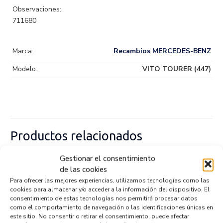
Observaciones:
711680
Marca:
Recambios MERCEDES-BENZ
Modelo:
VITO TOURER (447)
Productos relacionados
Gestionar el consentimiento
de las cookies
VARILLAJE CAMBIO A4476870000
Para ofrecer las mejores experiencias, utilizamos tecnologías como las
Recambios MERCEDES-BENZ
VITO TOURER (447)
cookies para almacenar y/o acceder a la información del dispositivo. El
Referencia ID:
145973
consentimiento de estas tecnologías nos permitirá procesar datos
Referencia OEM:
A4476870000
como el comportamiento de navegación o las identificaciones únicas en
72,95
€
este sitio. No consentir o retirar el consentimiento, puede afectar
(IVA no incluído)