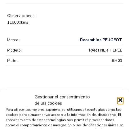
Observaciones:
118000kms
Marca:
Recambios PEUGEOT
Modelo:
PARTNER TEPEE
Motor:
BH01
Gestionar el consentimiento
Productos relacionados
de las cookies
Para ofrecer las mejores experiencias, utilizamos tecnologías como las
cookies para almacenar y/o acceder a la información del dispositivo. El
consentimiento de estas tecnologías nos permitirá procesar datos
PALANCA CAMBIO 9807503180
como el comportamiento de navegación o las identificaciones únicas en
Recambios PEUGEOT
PARTNER TEPEE
BH01