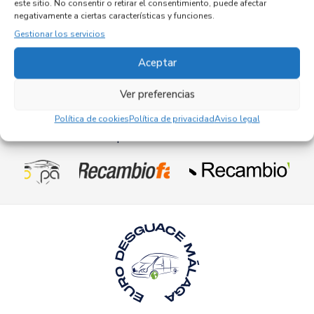
este sitio. No consentir o retirar el consentimiento, puede afectar
Referencia ID:
144638
negativamente a ciertas características y funciones.
Referencia OEM:
9807503180
Gestionar los servicios
72,95
€
(IVA no incluído)
Aceptar
Ver preferencias
Política de cookies
Política de privacidad
Aviso legal
Empresas colaboradoras