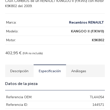
CAJA CAMBIOS de un RENAULT KANGOO II (F/KW0) con motor
K9K802 del 2009.
Marca:
Recambios RENAULT
Modelo:
KANGOO II (F/KW0)
Motor:
K9K802
402,95
€
(IVA no incluído)
Descripción
Especificación
Análogas
Datos de la pieza
Referencia OEM:
TL4A054
Referencia ID:
144571