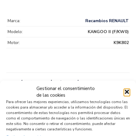
Marca:
Recambios RENAULT
Modelo:
KANGOO II (F/KW0)
Motor:
K9K802
Productos relacionados
Gestionar el consentimiento
de las cookies
Para ofrecer las mejores experiencias, utilizamos tecnologías como las
DIFERENCIAL TRASERO 22217APL
cookies para almacenar y/o acceder a la información del dispositivo. El
Recambios RENAULT
KANGOO II (F/KW0)
consentimiento de estas tecnologías nos permitirá procesar datos
como el comportamiento de navegación o las identificaciones únicas en
Referencia ID:
130513
Referencia OEM:
22217APL
este sitio. No consentir o retirar el consentimiento, puede afectar
negativamente a ciertas características y funciones.
202,95
€
(IVA no incluído)