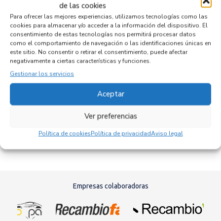
de las cookies
Para ofrecer las mejores experiencias, utilizamos tecnologías como las
cookies para almacenar y/o acceder a la información del dispositivo. El
consentimiento de estas tecnologías nos permitirá procesar datos
Productos relacionados
como el comportamiento de navegación o las identificaciones únicas en
este sitio. No consentir o retirar el consentimiento, puede afectar
negativamente a ciertas características y funciones.
Gestionar los servicios
PANEL FRONTAL 51718253763
Recambios BMW
SERIE 3 COMPACTO (E46)
MD 4 D
Aceptar
Referencia ID:
127885
Referencia OEM:
51718253763
62,95
€
Ver preferencias
(IVA no incluído)
Política de cookies
Política de privacidad
Aviso legal
Empresas colaboradoras