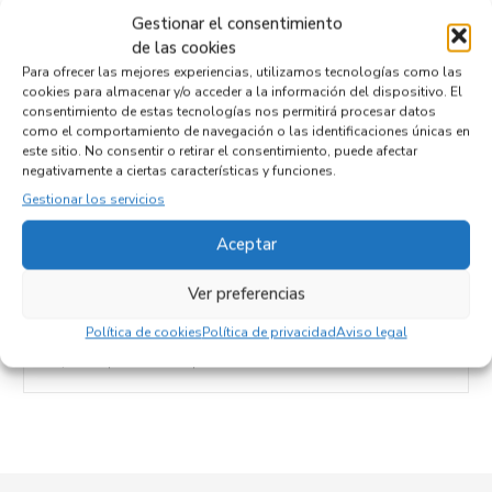
combustible
Gestionar el consentimiento
de las cookies
Código motor
8HS
Para ofrecer las mejores experiencias, utilizamos tecnologías como las
cookies para almacenar y/o acceder a la información del dispositivo. El
Código cambio
consentimiento de estas tecnologías nos permitirá procesar datos
como el comportamiento de navegación o las identificaciones únicas en
este sitio. No consentir o retirar el consentimiento, puede afectar
negativamente a ciertas características y funciones.
Productos relacionados
Gestionar los servicios
Aceptar
CAPO
Ver preferencias
Recambios CITROEN
NEMO
Referencia ID:
91066
Política de cookies
Política de privacidad
Aviso legal
92,95
€
(IVA no incluído)