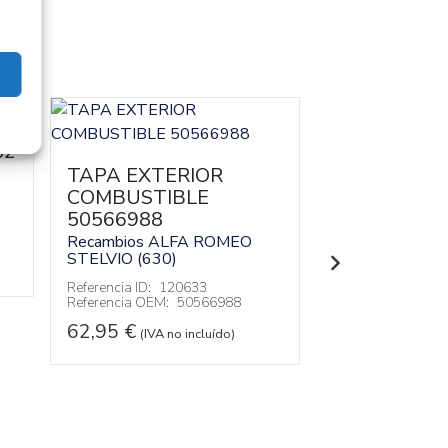
32
TAPA EXTERIOR
RETROVISO
COMBUSTIBLE
DERECHO 2
50566988
Recambios AL
STELVIO (630)
Recambios ALFA ROMEO
STELVIO (630)
Referencia ID:
12
Referencia OEM:
Referencia ID:
120633
Referencia OEM:
50566988
252,95
€
(IVA 
62,95
€
(IVA no incluído)