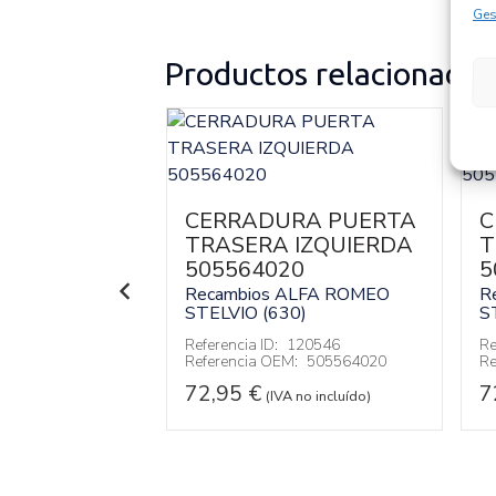
Ges
Productos relacionados
RA PUERTA
CERRADURA PUERTA
C
IZQUIERDA
TRASERA IZQUIERDA
T
505564020
5
ALFA ROMEO
Recambios ALFA ROMEO
R
0)
STELVIO (630)
S
120497
Referencia ID:
120546
Re
:
50536547
Referencia OEM:
505564020
Re
72,95
€
7
 no incluído)
(IVA no incluído)