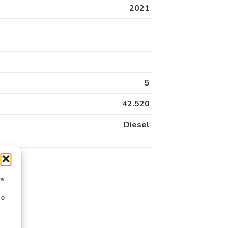
2021
5
42.520
Diesel
ra
 o