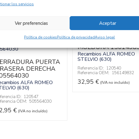
tionar los servicios
Ver preferencias
Aceptar
Política de cookies
Política de privacidad
Aviso legal
MOLDURA 1561498
Recambios ALFA ROMEO
STELVIO (630)
ERRADURA PUERTA
RASERA DERECHA
Referencia ID:
120540
Referencia OEM:
156149832
05564030
32,95
€
ecambios ALFA ROMEO
(IVA no incluído)
TELVIO (630)
ferencia ID:
120547
ferencia OEM:
505564030
2,95
€
(IVA no incluído)