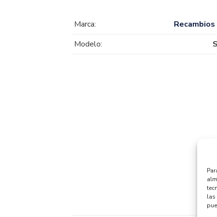
Marca:
Recambios
Modelo:
Par
alm
tec
las 
pue