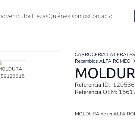
cio
Vehículos
Piezas
Quiénes somos
Contacto
CARROCERIA LATERALE
Recambios ALFA ROMEO
MOLDUR
Referencia ID:
120536
Referencia OEM:
1561
MOLDURA de un ALFA ROM