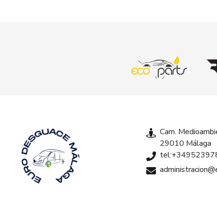
Cam. Medioambie
29010 Málaga
tel:+34952397
administracion