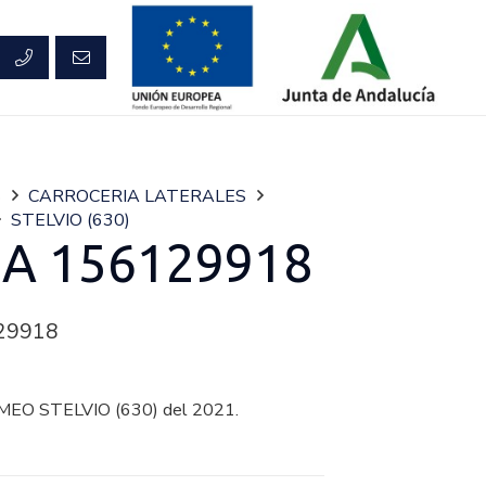
S
CARROCERIA LATERALES
STELVIO (630)
A 156129918
29918
EO STELVIO (630) del 2021.