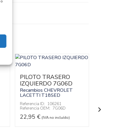
 o
PILOTO TRASERO
PILOTO TR
IZQUIERDO 7G06D
IZQUIERDO 
5A24C
Recambios CHEVROLET
LACETTI
T18SED
Recambios CH
LACETTI
T18S
Referencia ID:
106261
Referencia OEM:
7G06D
Referencia ID:
10
Referencia OEM:
22,95
€
(IVA no incluído)
22,95
€
(IVA no