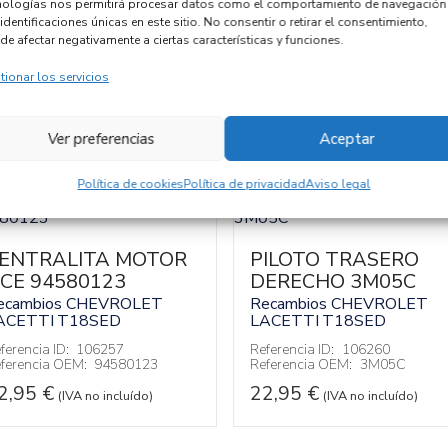
nologías nos permitirá procesar datos como el comportamiento de navegación
identificaciones únicas en este sitio. No consentir o retirar el consentimiento,
de afectar negativamente a ciertas características y funciones.
tionar los servicios
Ver preferencias
Aceptar
Política de cookies
Política de privacidad
Aviso legal
ENTRALITA MOTOR
PILOTO TRASERO
CE 94580123
DERECHO 3M05C
ecambios CHEVROLET
Recambios CHEVROLET
ACETTI
T18SED
LACETTI
T18SED
ferencia ID:
106257
Referencia ID:
106260
ferencia OEM:
94580123
Referencia OEM:
3M05C
2,95
€
22,95
€
(IVA no incluído)
(IVA no incluído)