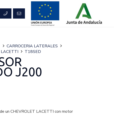
S
CARROCERIA LATERALES
LACETTI
T18SED
ISOR
DO J200
e un CHEVROLET LACETTI con motor