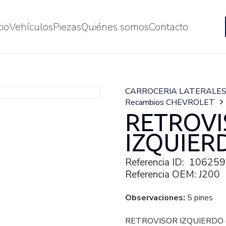
cio
Vehículos
Piezas
Quiénes somos
Contacto
CARROCERIA LATERALE
Recambios CHEVROLET
RETROV
IZQUIER
Referencia ID:
106259
Referencia OEM:
J200
Observaciones:
5 pines
RETROVISOR IZQUIERDO d