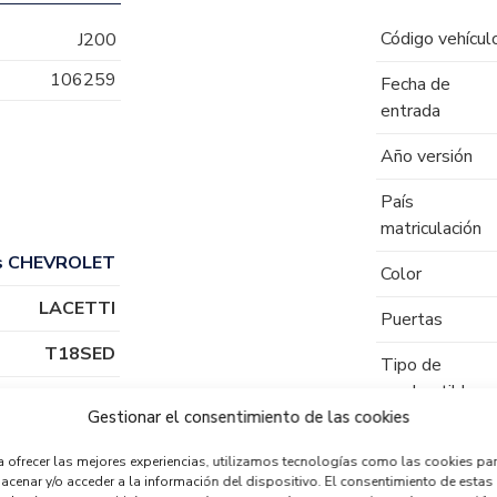
Código vehícul
J200
106259
Fecha de
entrada
Año versión
País
matriculación
s CHEVROLET
Color
LACETTI
Puertas
T18SED
Tipo de
combustible
Gestionar el consentimiento de las cookies
Código motor
a ofrecer las mejores experiencias, utilizamos tecnologías como las cookies pa
Código cambio
acenar y/o acceder a la información del dispositivo. El consentimiento de estas