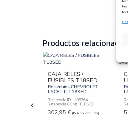
tec
las 
pue
Ges
Productos relacionados
 SERVO
CAJA RELES /
C
FUSIBLES T18SED
U
CHEVROLET
20D1
Recambios CHEVROLET
R
LACETTI
T18SED
L
146393
:
13331244
Referencia ID:
106264
Re
Referencia OEM:
T18SED
Re
 no incluído)
302,95
€
5
(IVA no incluído)