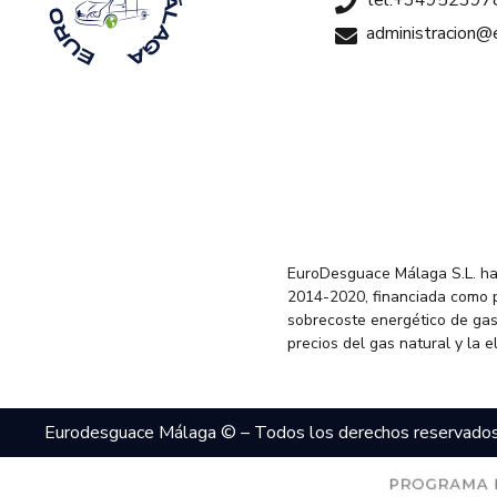
tel:+34952397
administracion
EuroDesguace Málaga S.L. ha
2014-2020, financiada como 
sobrecoste energético de gas
precios del gas natural y la 
Eurodesguace Málaga © – Todos los derechos reservado