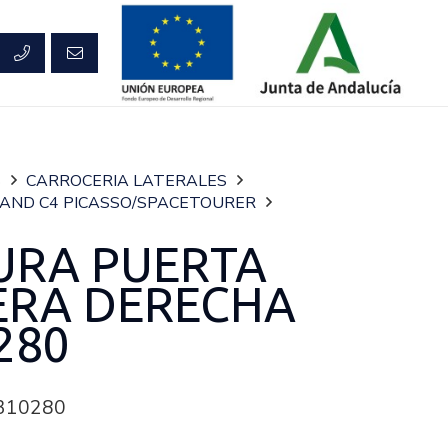
S
CARROCERIA LATERALES
AND C4 PICASSO/SPACETOURER
URA PUERTA
ERA DERECHA
280
310280