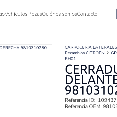
cio
Vehículos
Piezas
Quiénes somos
Contacto
CARROCERIA LATERALE
Recambios CITROEN
GR
BH01
CERRAD
DELANT
9810310
Referencia ID:
109437
Referencia OEM:
9810