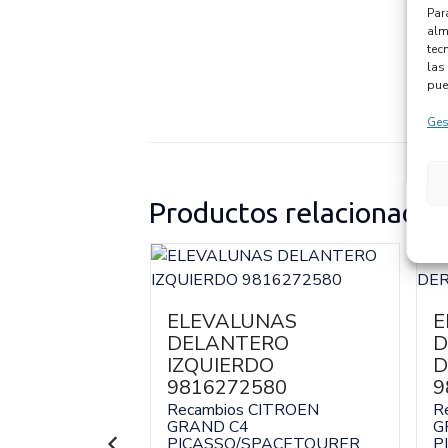
Par
alm
tec
las 
pue
Ges
Productos relacionados
 120618-
ELEVALUNAS
E
DELANTERO
D
CITROEN
IZQUIERDO
D
PACETOURER
9816272580
9
Recambios CITROEN
R
118519
GRAND C4
G
:
120618-0041
PICASSO/SPACETOURER
P