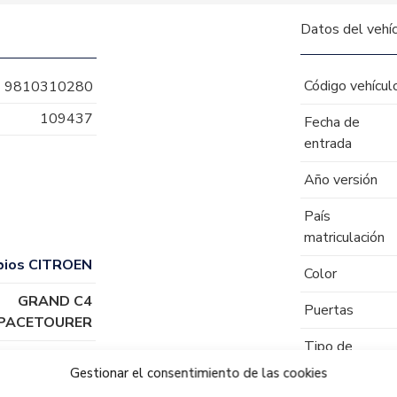
Datos del vehí
Código vehícul
9810310280
109437
Fecha de
entrada
Año versión
País
matriculación
bios CITROEN
Color
GRAND C4
Puertas
SPACETOURER
Tipo de
BH01
combustible
Gestionar el consentimiento de las cookies