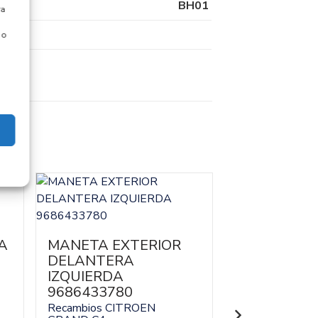
BH01
ra
 o
A
MANETA EXTERIOR
CERRADUR
DELANTERA
DELANTER
IZQUIERDA
DERECHA B
9686433780
V219A64-C
Recambios CITROEN
Recambios CI