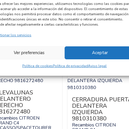
Código motor
a ofrecer las mejores experiencias, utilizamos tecnologías como las cookies pa
acenar y/o acceder a la información del dispositivo. El consentimiento de estas
Código cambio
nologías nos permitirá procesar datos como el comportamiento de navegación
identificaciones únicas en este sitio. No consentir o retirar el consentimiento,
de afectar negativamente a ciertas características y funciones.
tionar los servicios
Ver preferencias
Aceptar
Política de cookies
Política de privacidad
Aviso legal
LEVALUNAS
ELANTERO
CERRADURA PUERT
ERECHO
DELANTERA
816272480
IZQUIERDA
9810310380
ecambios CITROEN
RAND C4
Recambios CITROEN
ICASSO/SPACETOURER