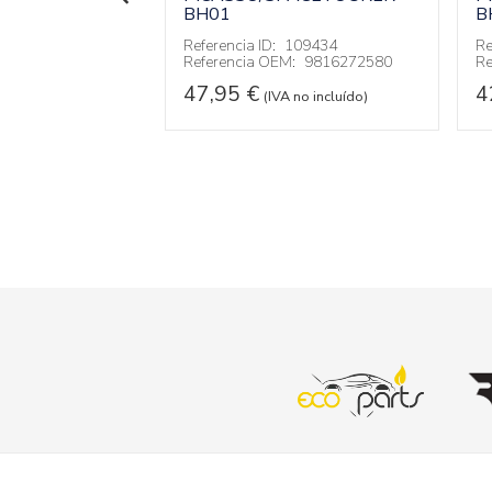
BH01
B
 no incluído)
Referencia ID:
109434
Re
Referencia OEM:
9816272580
Re
47,95
€
4
(IVA no incluído)