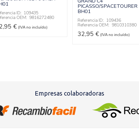
GRAND C4
H01
PICASSO/SPACETOURER
BH01
ferencia ID:
109435
ferencia OEM:
9816272480
Referencia ID:
109436
Referencia OEM:
9810310380
2,95
€
(IVA no incluído)
32,95
€
(IVA no incluído)
Empresas colaboradoras