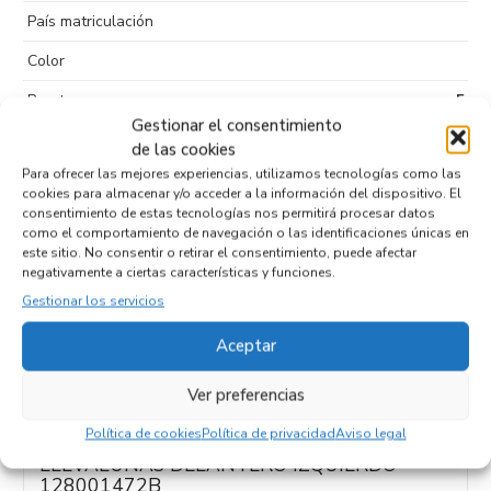
País matriculación
Color
Puertas
5
Gestionar el consentimiento
Kilometraje
146.921
de las cookies
Para ofrecer las mejores experiencias, utilizamos tecnologías como las
Tipo de
Diesel
cookies para almacenar y/o acceder a la información del dispositivo. El
combustible
consentimiento de estas tecnologías nos permitirá procesar datos
como el comportamiento de navegación o las identificaciones únicas en
Código motor
K9K C6
este sitio. No consentir o retirar el consentimiento, puede afectar
negativamente a ciertas características y funciones.
Código cambio
Gestionar los servicios
Aceptar
Productos relacionados
Ver preferencias
Política de cookies
Política de privacidad
Aviso legal
ELEVALUNAS DELANTERO IZQUIERDO
128001472B