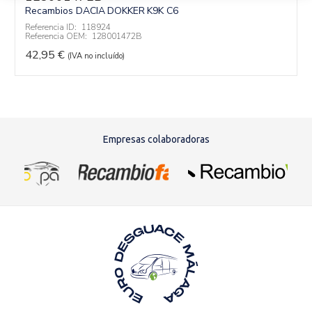
Recambios DACIA
DOKKER
K9K C6
Referencia ID:
118924
Referencia OEM:
128001472B
42,95
€
(IVA no incluído)
Empresas colaboradoras