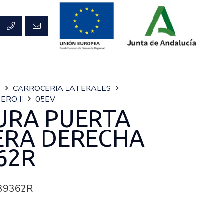
S
CARROCERIA LATERALES
ERO II
05EV
URA PUERTA
ERA DERECHA
62R
39362R