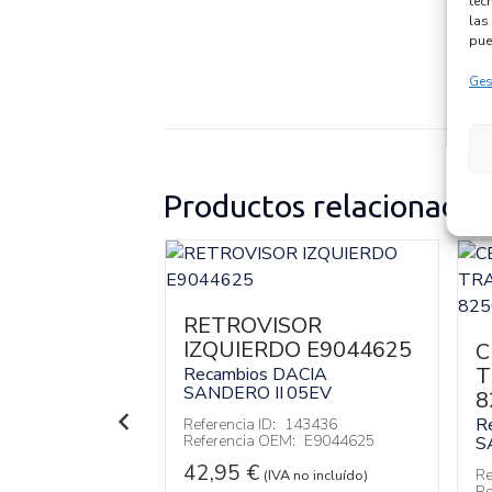
tec
las 
pue
Ges
Productos relacionados
A
4R
RETROVISOR
IZQUIERDO E9044625
ACIA
C
H4B B4
T
Recambios DACIA
SANDERO II
05EV
8
134000
:
275009384R
R
Referencia ID:
143436
Referencia OEM:
E9044625
S
 no incluído)
42,95
€
Re
(IVA no incluído)
Re