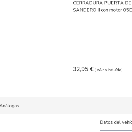
CERRADURA PUERTA DEL
SANDERO II con motor 05E
32,95
€
(IVA no incluído)
Análogas
Datos del vehí