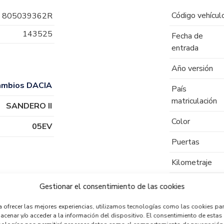
Código vehícul
805039362R
143525
Fecha de
entrada
Año versión
ambios DACIA
País
matriculación
SANDERO II
Color
05EV
Puertas
Kilometraje
Tipo de
Gestionar el consentimiento de las cookies
combustible
a ofrecer las mejores experiencias, utilizamos tecnologías como las cookies pa
Código motor
acenar y/o acceder a la información del dispositivo. El consentimiento de estas