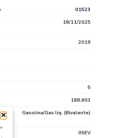
o
01523
18/11/2025
2019
5
188.603
Gasolina/Gas liq. (Bivalente)
ra
05EV