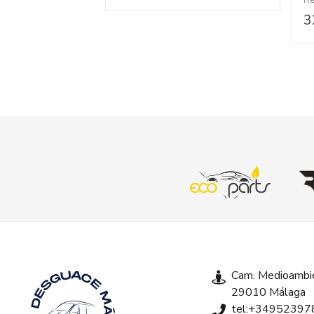
3
Cam. Medioambie
29010 Málaga
tel:+34952397