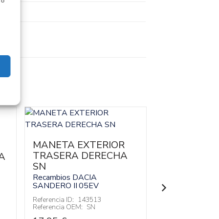
 o
MANETA EXTERIOR
MANETA EX
TRASERA DERECHA
TRASERA I
A
SN
SN
Recambios DACIA
Recambios DAC
SANDERO II
05EV
SANDERO II
05
Referencia ID:
143513
Referencia ID:
14
Referencia OEM:
SN
Referencia OEM: