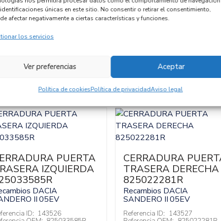
nologías nos permitirá procesar datos como el comportamiento de navegación
identificaciones únicas en este sitio. No consentir o retirar el consentimiento,
Código cambio
de afectar negativamente a ciertas características y funciones.
tionar los servicios
Ver preferencias
Aceptar
Política de cookies
Política de privacidad
Aviso legal
ERRADURA PUERTA
CERRADURA PUERT
RASERA IZQUIERDA
TRASERA DERECHA
25033585R
825022281R
ecambios DACIA
Recambios DACIA
ANDERO II
05EV
SANDERO II
05EV
ferencia ID:
143526
Referencia ID:
143527
ferencia OEM:
825033585R
Referencia OEM:
825022281R