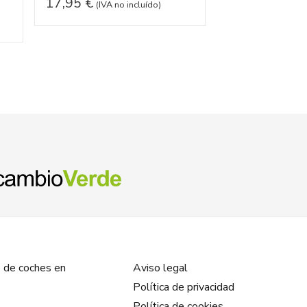
17,95
€
17,95
€
(IVA no incluído)
(IVA no
 de coches en
Aviso legal
Política de privacidad
Política de cookies