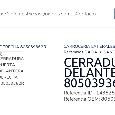
cio
Vehículos
Piezas
Quiénes somos
Contacto
CARROCERIA LATERALE
Recambios DACIA
SAND
CERRAD
DELANT
8050393
Referencia ID:
143525
Referencia OEM:
8050