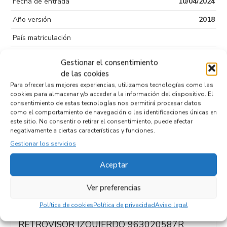
Fecha de entrada
10/04/2024
Año versión
2018
País matriculación
Color
Gestionar el consentimiento
de las cookies
Puertas
5
Para ofrecer las mejores experiencias, utilizamos tecnologías como las
Tipo de
Sin plomo 95
cookies para almacenar y/o acceder a la información del dispositivo. El
combustible
consentimiento de estas tecnologías nos permitirá procesar datos
como el comportamiento de navegación o las identificaciones únicas en
Código motor
H4B B4
este sitio. No consentir o retirar el consentimiento, puede afectar
negativamente a ciertas características y funciones.
Código cambio
Gestionar los servicios
Aceptar
Productos relacionados
Ver preferencias
Política de cookies
Política de privacidad
Aviso legal
RETROVISOR IZQUIERDO 963020587R