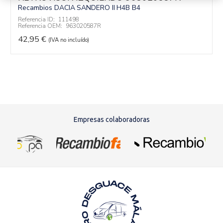
Recambios DACIA
SANDERO II
H4B B4
Referencia ID:
111498
Referencia OEM:
963020587R
42,95
€
(IVA no incluído)
Empresas colaboradoras