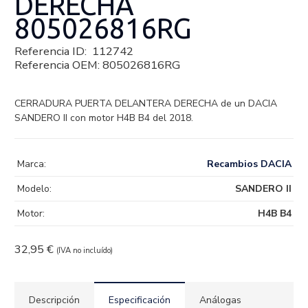
DERECHA
805026816RG
Referencia ID:
112742
Referencia OEM:
805026816RG
CERRADURA PUERTA DELANTERA DERECHA de un DACIA
SANDERO II con motor H4B B4 del 2018.
Marca:
Recambios DACIA
Modelo:
SANDERO II
Motor:
H4B B4
32,95
€
(IVA no incluído)
Descripción
Especificación
Análogas