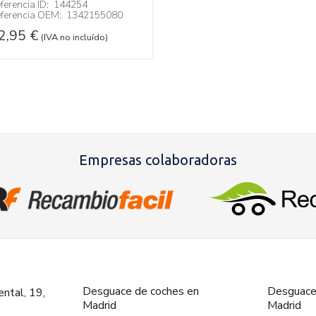
ferencia ID:
144254
ferencia OEM:
1342155080
2,95
€
(IVA no incluído)
Empresas colaboradoras
Desguace de coches en
Desguace
ntal, 19,
Madrid
Madrid