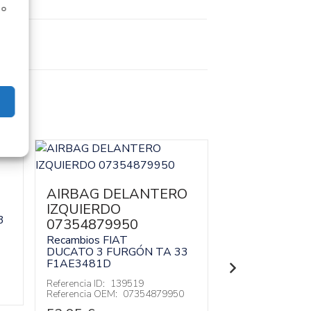
 o
AIRBAG DELANTERO
CINTURON
IZQUIERDO
SEGURIDAD
3
07354879950
CENTRAL 3
Recambios FIAT
Recambios FIA
DUCATO 3 FURGÓN TA 33
DUCATO 3 FU
F1AE3481D
F1AE3481D
Referencia ID:
139519
Referencia ID:
13
Referencia OEM:
07354879950
Referencia OEM: