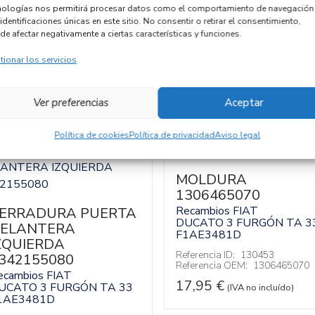
Código cambio
nologías nos permitirá procesar datos como el comportamiento de navegación
identificaciones únicas en este sitio. No consentir o retirar el consentimiento,
de afectar negativamente a ciertas características y funciones.
tionar los servicios
Ver preferencias
Aceptar
Política de cookies
Política de privacidad
Aviso legal
MOLDURA
1306465070
Recambios FIAT
ERRADURA PUERTA
DUCATO 3 FURGÓN TA 3
ELANTERA
F1AE3481D
ZQUIERDA
Referencia ID:
130453
342155080
Referencia OEM:
1306465070
ecambios FIAT
17,95
€
UCATO 3 FURGÓN TA 33
(IVA no incluído)
1AE3481D