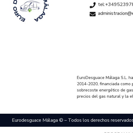
tel:+34952397
administracion
EuroDesguace Málaga S.L. ha
2014-2020, financiada como 
sobrecoste energético de gas
precios del gas natural y la 
Eurodesguace Málaga © – Todos los derechos reservado