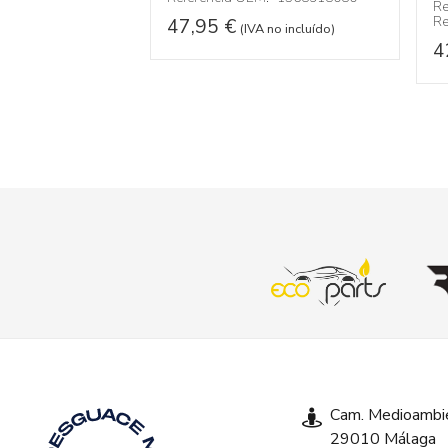
Re
Re
47,95
€
(IVA no incluído)
4
Cam. Medioambie
29010 Málaga