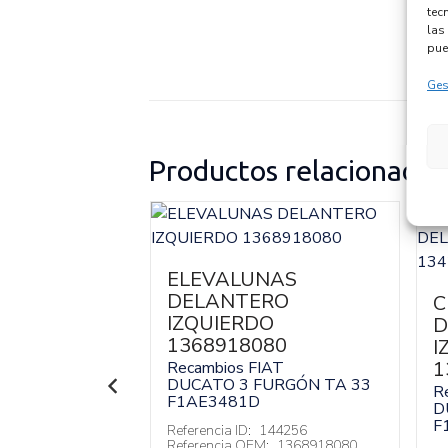
tec
las 
pue
Ges
Productos relacionados
 EGR
0
ELEVALUNAS
DELANTERO
IAT
C
72) COMBI
9HU
IZQUIERDO
D
1368918080
I
146579
:
724809390
1
Recambios FIAT
DUCATO 3 FURGÓN TA 33
R
 no incluído)
F1AE3481D
D
F
Referencia ID:
144256
Referencia OEM:
1368918080