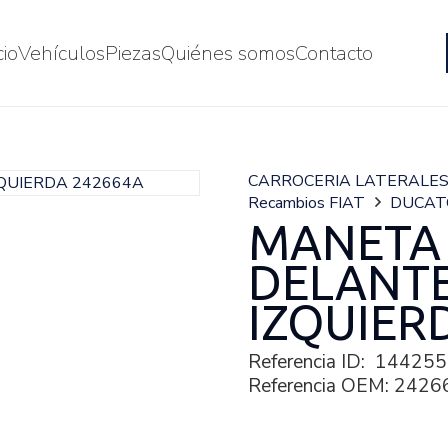
cio
Vehículos
Piezas
Quiénes somos
Contacto
CARROCERIA LATERALE
Recambios FIAT
DUCAT
MANETA 
DELANT
IZQUIER
Referencia ID:
144255
Referencia OEM:
2426