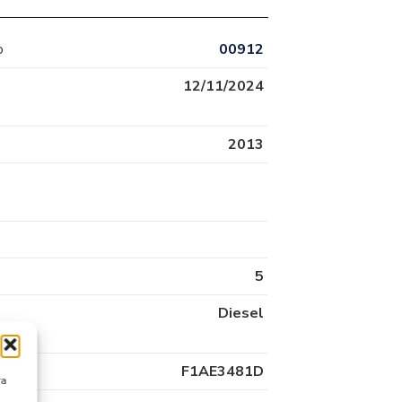
o
00912
12/11/2024
2013
5
Diesel
F1AE3481D
ra