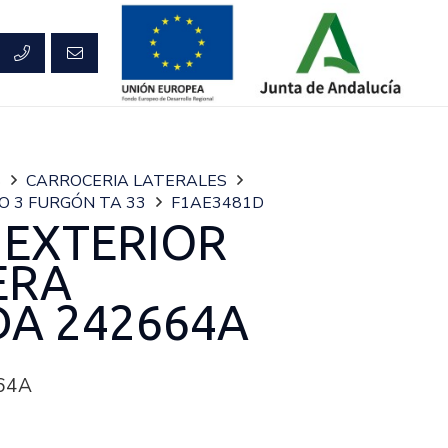
S
CARROCERIA LATERALES
O 3 FURGÓN TA 33
F1AE3481D
EXTERIOR
ERA
DA 242664A
64A