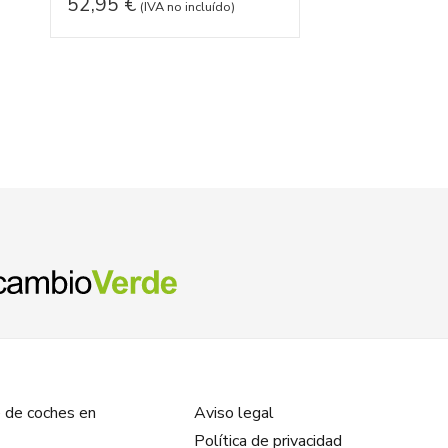
52,95
€
82,95
€
(IVA no incluído)
(IVA no
 de coches en
Aviso legal
Política de privacidad