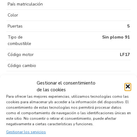
País matriculación
Color
Puertas
5
Tipo de
Sin plomo 91
combustible
Código motor
LF17
Código cambio
Gestionar el consentimiento
de las cookies
Productos relacionados
Para ofrecer las mejores experiencias, utilizamos tecnologías como las
cookies para almacenar y/o acceder a la información del dispositivo. El
consentimiento de estas tecnologías nos permitirá procesar datos
como el comportamiento de navegación o las identificaciones únicas en
PILOTO TRASERO DERECHO 22061971
este sitio. No consentir o retirar el consentimiento, puede afectar
Recambios MAZDA
6 BERLINA (GG)
LF17
negativamente a ciertas características y funciones.
Referencia ID:
115957
Gestionar los servicios
Referencia OEM:
22061971