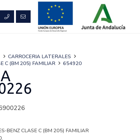
S
CARROCERIA LATERALES
E C (BM 205) FAMILIAR
654920
RA
0226
6900226
S-BENZ CLASE C (BM 205) FAMILIAR
0.