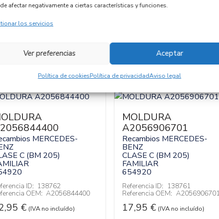
de afectar negativamente a ciertas características y funciones.
tionar los servicios
Ver preferencias
Aceptar
Política de cookies
Política de privacidad
Aviso legal
OLDURA
MOLDURA
2056844400
A2056906701
ecambios MERCEDES-
Recambios MERCEDES-
ENZ
BENZ
LASE C (BM 205)
CLASE C (BM 205)
AMILIAR
FAMILIAR
54920
654920
ferencia ID:
138762
Referencia ID:
138761
ferencia OEM:
A2056844400
Referencia OEM:
A205690670
2,95
€
17,95
€
(IVA no incluído)
(IVA no incluído)