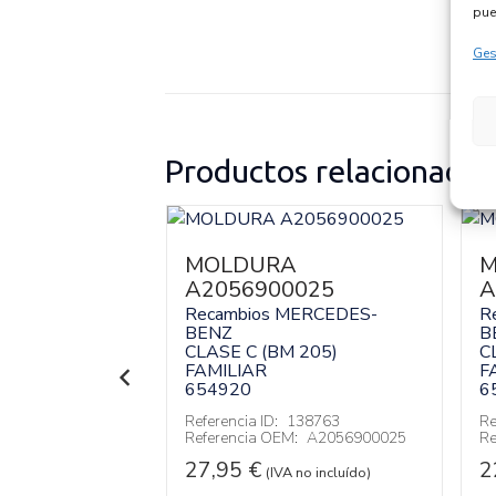
pue
Ges
Productos relacionados
A
MOLDURA
M
0691
A2056900025
A
MERCEDES-
Recambios MERCEDES-
R
BENZ
B
 205)
CLASE C (BM 205)
C
FAMILIAR
F
654920
6
138771
Referencia ID:
138763
Re
:
A2056800691
Referencia OEM:
A2056900025
Re
27,95
€
2
 no incluído)
(IVA no incluído)