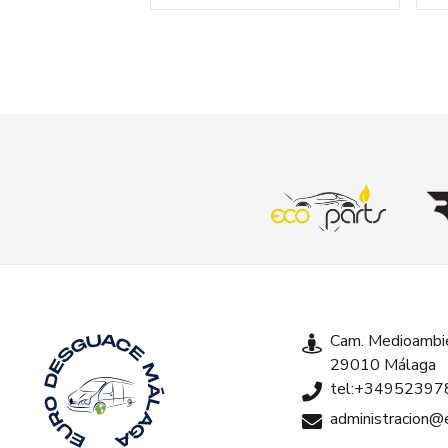
Cam. Medioambie
29010 Málaga
tel:+34952397
administracion