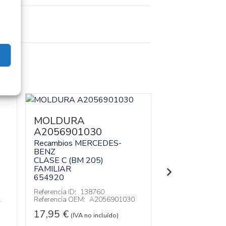
MOLDURA
MOLDURA
A2056901030
A20569009
Recambios MERCEDES-
Recambios ME
BENZ
BENZ
CLASE C (BM 205)
CLASE C (BM 2
FAMILIAR
FAMILIAR
654920
654920
Referencia ID:
138760
Referencia ID:
13
1
Referencia OEM:
A2056901030
Referencia OEM:
17,95
€
17,95
€
(IVA no incluído)
(IVA no