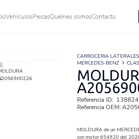
cio
Vehículos
Piezas
Quiénes somos
Contacto
CARROCERIA LATERALE
MERCEDES-BENZ
CLAS
MOLDU
A205690
Referencia ID:
138824
Referencia OEM:
A205
MOLDURA de un MERCEDE
con motor 654920 del 202