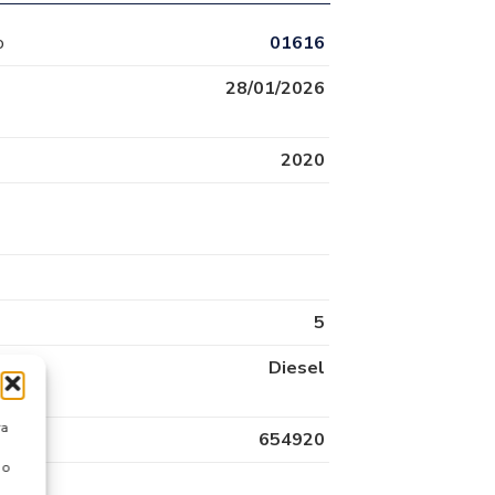
o
01616
28/01/2026
2020
5
Diesel
ra
654920
 o