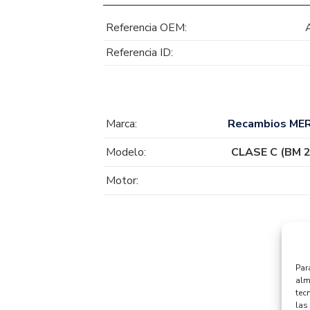
Referencia OEM:
Referencia ID:
Marca:
Recambios ME
Modelo:
CLASE C (BM 2
Motor:
Par
alm
tec
las 