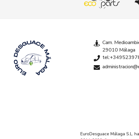
Cam. Medioambie
29010 Málaga
tel:+34952397
administracion
EuroDesguace Málaga S.L. ha