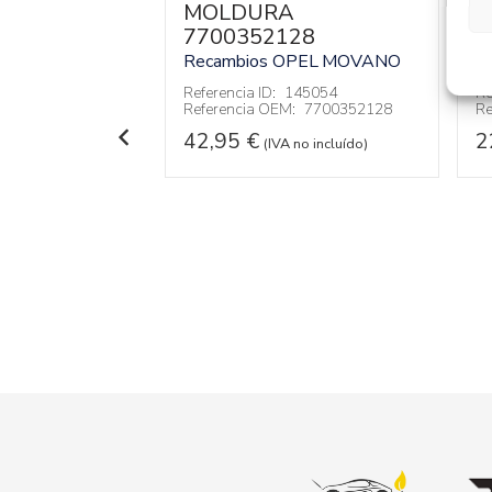
MOLDURA
M
7700352128
7
NAS
RO
Recambios OPEL
MOVANO
R
O
Referencia ID:
145054
Re
Referencia OEM:
7700352128
Re
PEL
MOVANO
42,95
€
2
144135
(IVA no incluído)
 no incluído)