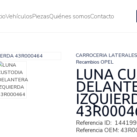
cio
Vehículos
Piezas
Quiénes somos
Contacto
CARROCERIA LATERALE
Recambios OPEL
LUNA CU
DELANT
IZQUIER
43R0004
Referencia ID:
144199
Referencia OEM:
43R0