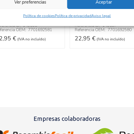
Ver preferencias
Aceptar
OLDURA
MOLDURA
701692581
7701692580
Política de cookies
Política de privacidad
Aviso legal
ecambios OPEL
MOVANO
Recambios OPEL
MOVAN
ferencia ID:
145058
Referencia ID:
145057
ferencia OEM:
7701692581
Referencia OEM:
7701692580
2,95
€
22,95
€
(IVA no incluído)
(IVA no incluído)
Empresas colaboradoras