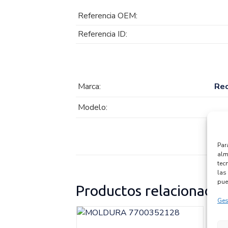
Referencia OEM:
Referencia ID:
Marca:
Re
Modelo:
Par
alm
tec
las 
pue
Productos relacionados
Ges