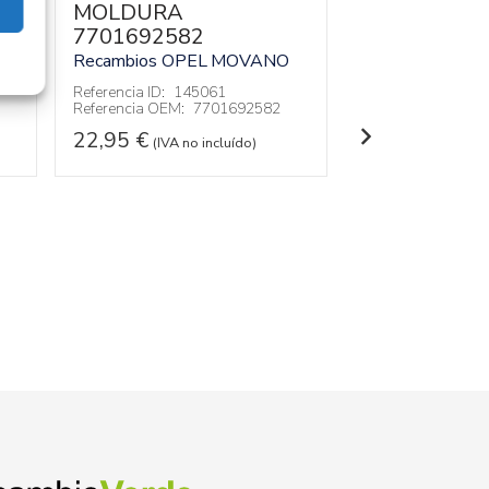
MOLDURA
MOLDURA
7701692582
770035212
O
Recambios OPEL
MOVANO
Recambios OPE
Referencia ID:
145061
Referencia ID:
14
Referencia OEM:
7701692582
Referencia OEM:
22,95
€
42,95
€
(IVA no incluído)
(IVA no