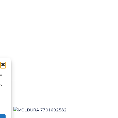
ra
 o