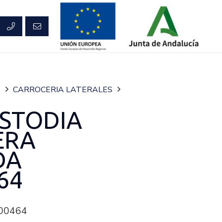
S
CARROCERIA LATERALES
STODIA
ERA
DA
64
00464