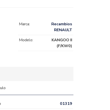
Marca:
Recambios
RENAULT
Modelo:
KANGOO II
(F/KW0)
culo
o
01319