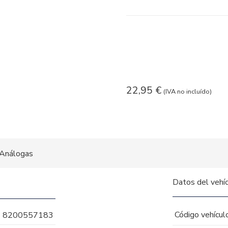
22,95
€
(IVA no incluído)
Análogas
Datos del vehí
Código vehícul
8200557183