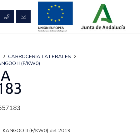
S
CARROCERIA LATERALES
NGOO II (F/KW0)
RA
183
557183
KANGOO II (F/KW0) del 2019.