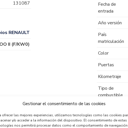
131087
Fecha de
entrada
Año versión
ios RENAULT
País
matriculación
O II (F/KW0)
Color
Puertas
Kilometraje
Tipo de
combustible
Gestionar el consentimiento de las cookies
Código motor
a ofrecer las mejores experiencias, utilizamos tecnologías como las cookies pa
Código cambio
acenar y/o acceder a la información del dispositivo. El consentimiento de estas
nologías nos permitirá procesar datos como el comportamiento de navegación