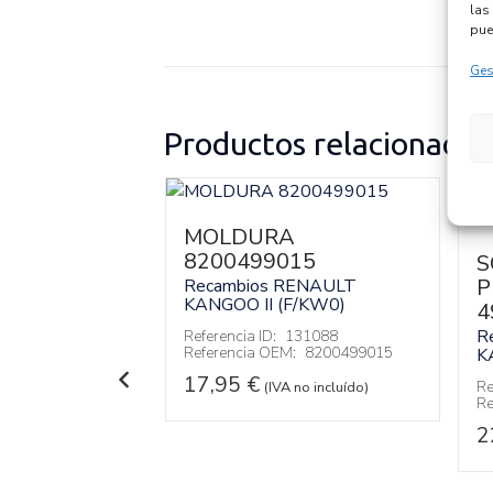
las 
pue
Ges
Productos relacionados
MOLDURA
8200499015
SOR
S
O
P
Recambios RENAULT
KANGOO II (F/KW0)
3
4
RENAULT
R
Referencia ID:
131088
Referencia OEM:
8200499015
F/KW0)
K9K802
K
17,95
€
144436
Re
(IVA no incluído)
:
232636093
Re
2
 no incluído)