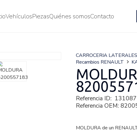
cio
Vehículos
Piezas
Quiénes somos
Contacto
CARROCERIA LATERALE
Recambios RENAULT
KA
MOLDU
8200557
Referencia ID:
131087
Referencia OEM:
8200
MOLDURA de un RENAULT 