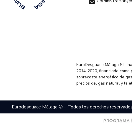
administracion
EuroDesguace Málaga S.L. ha
2014-2020, financiada como 
sobrecoste energético de gas
precios del gas natural y la 
Eurodesguace Málaga © – Todos los derechos reservado