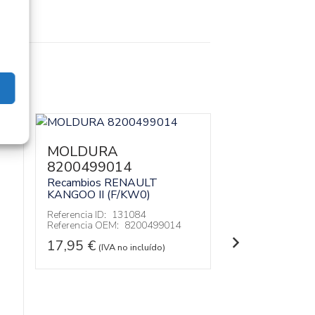
MOLDURA
MOLDURA
8200499014
820055718
Recambios RENAULT
Recambios RE
KANGOO II (F/KW0)
KANGOO II (F/
Referencia ID:
131084
Referencia ID:
13
Referencia OEM:
8200499014
Referencia OEM:
17,95
€
17,95
€
(IVA no incluído)
(IVA no