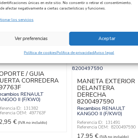
identificaciones únicas en este sitio. No consentir o retirar el consentimiento,
de afectar negativamente a ciertas características y funciones.
tionar los servicios
Ver preferencias
Aceptar
Política de cookies
Política de privacidad
Aviso legal
OPORTE / GUIA
UERTA CORREDERA
MANETA EXTERIOR
97763F
DELANTERA
DERECHA
ecambios RENAULT
ANGOO II (F/KW0)
8200497590
Recambios RENAULT
ferencia ID:
131382
ferencia OEM:
497763F
KANGOO II (F/KW0)
2,95
€
Referencia ID:
131491
(IVA no incluído)
Referencia OEM:
8200497590
17,95
€
(IVA no incluído)