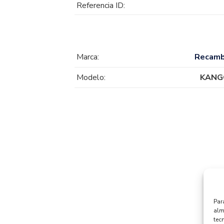
Referencia ID:
Marca:
Recamb
Modelo:
KANGO
Par
alm
tec