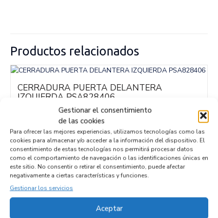
Productos relacionados
CERRADURA PUERTA DELANTERA
IZQUIERDA PSA828406
Recambios » OTROS...
MODELOS
Gestionar el consentimiento
Referencia ID:
146830
de las cookies
Referencia OEM:
PSA828406
Para ofrecer las mejores experiencias, utilizamos tecnologías como las
42,95
€
(IVA no incluído)
cookies para almacenar y/o acceder a la información del dispositivo. El
consentimiento de estas tecnologías nos permitirá procesar datos
como el comportamiento de navegación o las identificaciones únicas en
este sitio. No consentir o retirar el consentimiento, puede afectar
negativamente a ciertas características y funciones.
Gestionar los servicios
Empresas colaboradoras
Aceptar