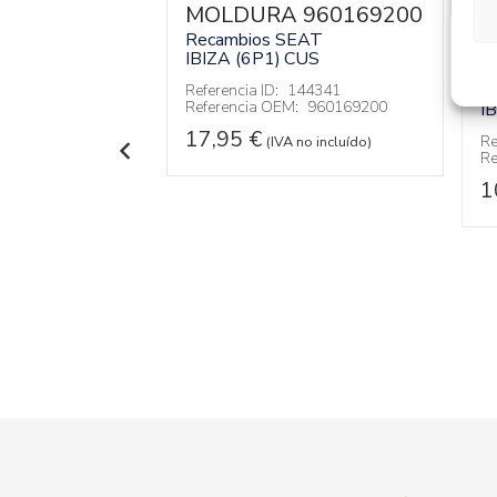
MOLDURA 960169200
NAS
P
Recambios SEAT
IBIZA (6P1)
CUS
RO
D
R
Referencia ID:
144341
Referencia OEM:
960169200
I
02AK.
17,95
€
EAT
IBIZA (6P1)
Re
(IVA no incluído)
Re
91247
1
:
6J4.837.402AK.
 no incluído)