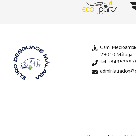
Cam. Medioambie
29010 Málaga
tel:+34952397
administracion