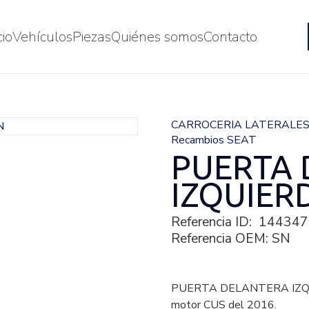
cio
Vehículos
Piezas
Quiénes somos
Contacto
CARROCERIA LATERALE
Recambios SEAT
PUERTA
IZQUIER
Referencia ID:
144347
Referencia OEM:
SN
PUERTA DELANTERA IZQUI
motor CUS del 2016.