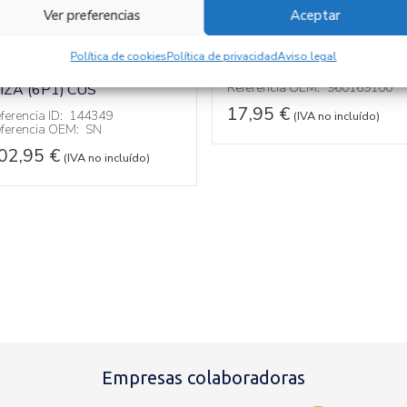
MOLDURA 9601691
Ver preferencias
Aceptar
UERTA DELANTERA
Recambios SEAT
IBIZA (6P1)
CUS
ERECHA SN
Política de cookies
Política de privacidad
Aviso legal
ecambios SEAT
Referencia ID:
144339
Referencia OEM:
960169100
BIZA (6P1)
CUS
17,95
€
ferencia ID:
144349
(IVA no incluído)
ferencia OEM:
SN
02,95
€
(IVA no incluído)
Empresas colaboradoras