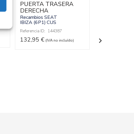
00
PUERTA TRASERA
MOLDURA 6
DERECHA
Recambios SEA
IBIZA (6P1)
CU
Recambios SEAT
IBIZA (6P1)
CUS
Referencia ID:
14
Referencia OEM:
Referencia ID:
144387
22,95
€
(IVA no
132,95
€
(IVA no incluído)