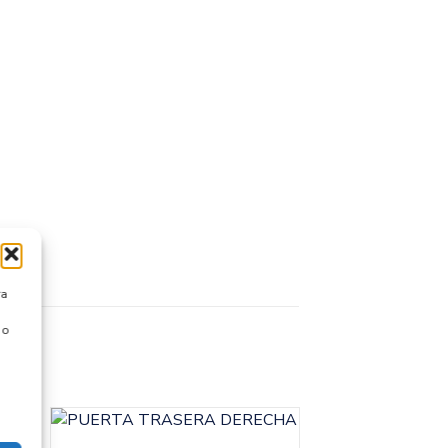
ra
 o