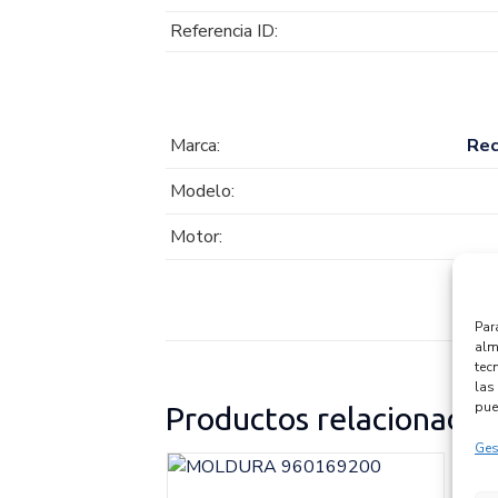
Referencia ID:
Marca:
Re
Modelo:
Motor:
Par
alm
tec
las 
pue
Productos relacionados
Ges