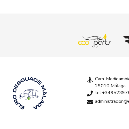
Cam. Medioambie
29010 Málaga
tel:+34952397
administracion