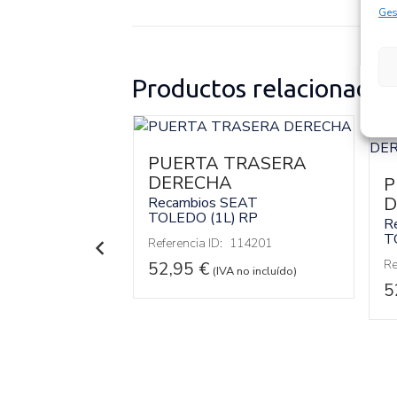
Ges
Productos relacionados
PUERTA TRASERA
DERECHA
P
EAT
)
RP
D
Recambios SEAT
TOLEDO (1L)
RP
R
114195
T
Referencia ID:
114201
 no incluído)
Re
52,95
€
(IVA no incluído)
5