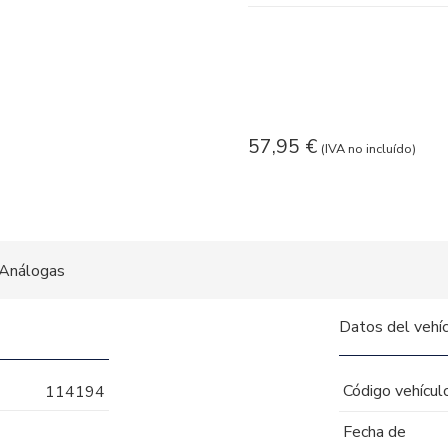
57,95
€
(IVA no incluído)
Análogas
Datos del vehí
Código vehícul
114194
Fecha de