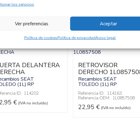
tionar los servicios
Ver preferencias
Aceptar
Política de cookies
Política de privacidad
Aviso legal
UERTA DELANTERA
RETROVISOR
ERECHA
DERECHO 1L085750
ecambios SEAT
Recambios SEAT
OLEDO (1L)
RP
TOLEDO (1L)
RP
ferencia ID:
114202
Referencia ID:
114163
Referencia OEM:
1L0857508
2,95
€
(IVA no incluído)
22,95
€
(IVA no incluído)