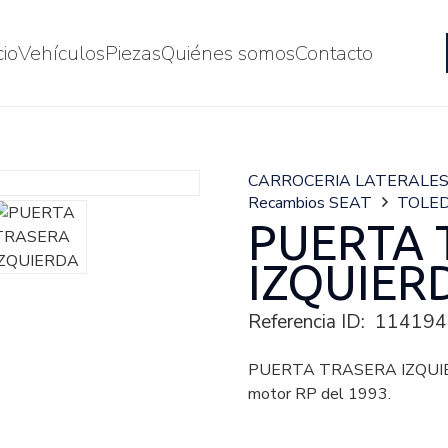
cio
Vehículos
Piezas
Quiénes somos
Contacto
CARROCERIA LATERALE
Recambios SEAT
TOLED
PUERTA 
IZQUIER
Referencia ID:
114194
PUERTA TRASERA IZQUIER
motor RP del 1993.