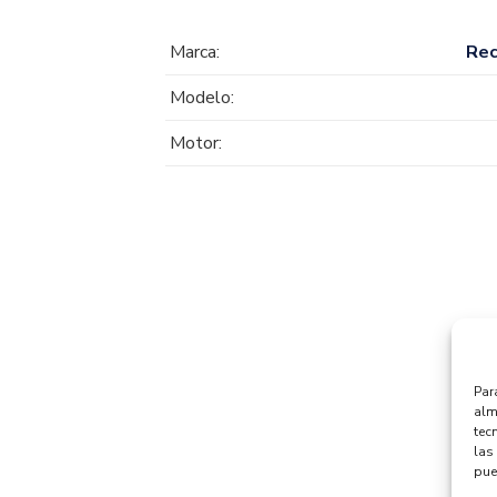
Marca:
Re
Modelo:
Motor:
Par
alm
tec
las 
pue