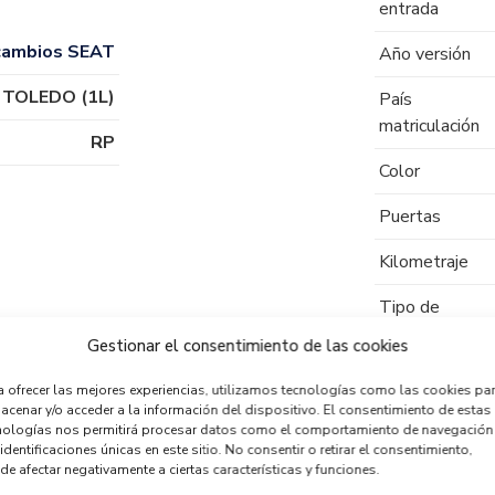
entrada
cambios SEAT
Año versión
TOLEDO (1L)
País
matriculación
RP
Color
Puertas
Kilometraje
Tipo de
combustible
Gestionar el consentimiento de las cookies
Código motor
a ofrecer las mejores experiencias, utilizamos tecnologías como las cookies pa
acenar y/o acceder a la información del dispositivo. El consentimiento de estas
Código cambio
nologías nos permitirá procesar datos como el comportamiento de navegación
identificaciones únicas en este sitio. No consentir o retirar el consentimiento,
de afectar negativamente a ciertas características y funciones.