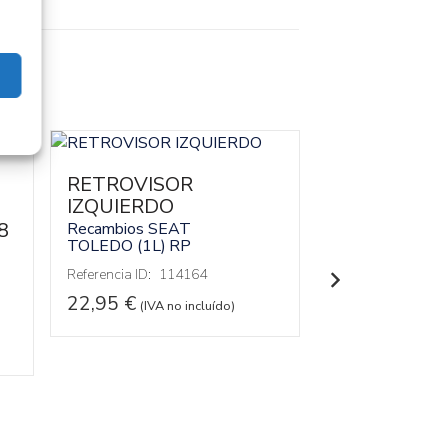
RETROVISOR
MOTOR CO
IZQUIERDO
RP
8
Recambios SEAT
Recambios SEA
TOLEDO (1L)
RP
TOLEDO (1L)
R
Referencia ID:
114164
Referencia ID:
11
Referencia OEM:
22,95
€
(IVA no incluído)
302,95
€
(IVA 