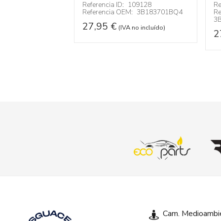
109126
Referencia ID:
109128
Re
:
6Q1867171E
Referencia OEM:
3B183701BQ4
Re
3
27,95
€
 no incluído)
(IVA no incluído)
2
Cam. Medioambie