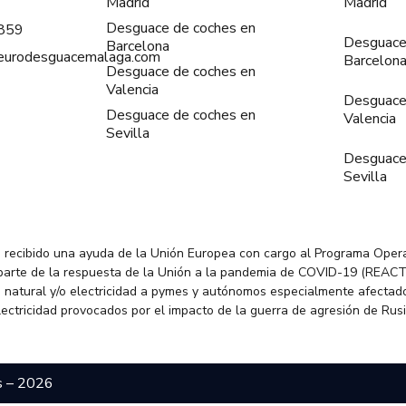
Madrid
Madrid
Desguace de coches en
859
Desguace
Barcelona
@eurodesguacemalaga.com
Barcelon
Desguace de coches en
Valencia
Desguace
Desguace de coches en
Valencia
Sevilla
Desguace
Sevilla
 recibido una ayuda de la Unión Europea con cargo al Programa Oper
parte de la respuesta de la Unión a la pandemia de COVID-19 (REACT
 natural y/o electricidad a pymes y autónomos especialmente afectado
electricidad provocados por el impacto de la guerra de agresión de Rus
s – 2026