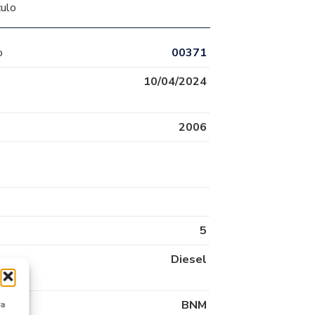
culo
o
00371
10/04/2024
2006
5
Diesel
BNM
ra