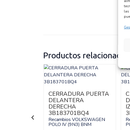
alm
tec
las 
pue
Ges
Productos relacionados
LEVALUNAS
CERRADURA PUERTA
C
RO
DELANTERA
D
O
DERECHA
I
71E
3B183701BQ4
3
VOLKSWAGEN
Recambios VOLKSWAGEN
R
3)
BNM
POLO IV (9N3)
BNM
P