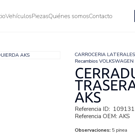
cio
Vehículos
Piezas
Quiénes somos
Contacto
CARROCERIA LATERALE
Recambios VOLKSWAGEN
CERRAD
TRASERA
AKS
Referencia ID:
109131
Referencia OEM:
AKS
Observaciones:
5 pinea