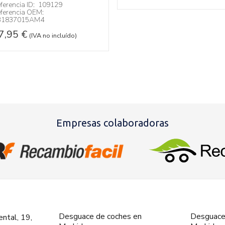
ferencia ID:
109129
ferencia OEM:
B1837015AM4
7,95
€
(IVA no incluído)
Empresas colaboradoras
Desguace de coches en
Desguace
ntal, 19,