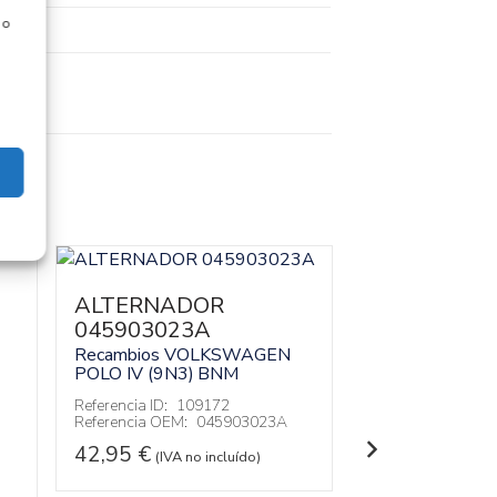
 o
ALTERNADOR
045903023A
Recambios VOLKSWAGEN
CONDENSAD
POLO IV (9N3)
BNM
RADIADOR 
ACONDICI
Referencia ID:
109172
Referencia OEM:
045903023A
6Q0820411
42,95
€
Recambios V
(IVA no incluído)
POLO IV (9N3)