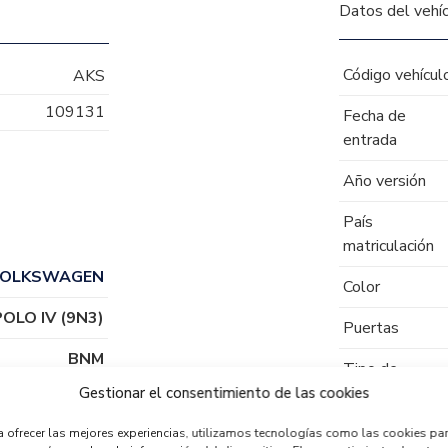
Datos del vehí
Código vehícul
AKS
109131
Fecha de
entrada
Año versión
País
matriculación
 VOLKSWAGEN
Color
POLO IV (9N3)
Puertas
BNM
Tipo de
combustible
Gestionar el consentimiento de las cookies
Código motor
a ofrecer las mejores experiencias, utilizamos tecnologías como las cookies pa