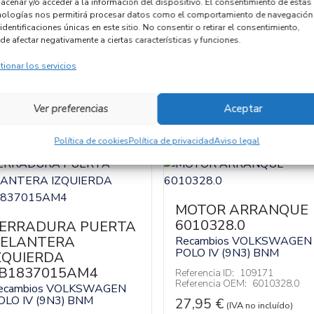
acenar y/o acceder a la información del dispositivo. El consentimiento de estas
nologías nos permitirá procesar datos como el comportamiento de navegación
Código cambio
identificaciones únicas en este sitio. No consentir o retirar el consentimiento,
de afectar negativamente a ciertas características y funciones.
tionar los servicios
Ver preferencias
Aceptar
Política de cookies
Política de privacidad
Aviso legal
MOTOR ARRANQUE
6010328.0
ERRADURA PUERTA
ELANTERA
Recambios VOLKSWAGEN
POLO IV (9N3)
BNM
ZQUIERDA
B1837015AM4
Referencia ID:
109171
Referencia OEM:
6010328.0
ecambios VOLKSWAGEN
OLO IV (9N3)
BNM
27,95
€
(IVA no incluído)