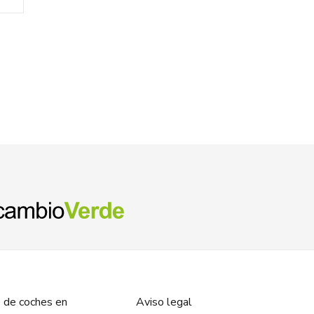
Referencia ID:
10
Referencia OEM:
37,95
€
(IVA no
 de coches en
Aviso legal