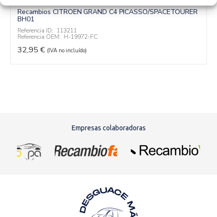
TUBOS AIRE ACONDICIONADO H-19972-FC
Recambios CITROEN
GRAND C4 PICASSO/SPACETOURER
BH01
Referencia ID:
113211
Referencia OEM:
H-19972-FC
32,95
€
(IVA no incluído)
Empresas colaboradoras