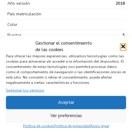
Año versión
2018
País matriculación
Color
Puertas
5
Gestionar el consentimiento
Kilometraje
89.036
de las cookies
Tipo de
Sin plomo 95
Para ofrecer las mejores experiencias, utilizamos tecnologías como las
cookies para almacenar y/o acceder a la información del dispositivo. El
combustible
consentimiento de estas tecnologías nos permitirá procesar datos
como el comportamiento de navegación o las identificaciones únicas en
Código motor
HN02
este sitio. No consentir o retirar el consentimiento, puede afectar
negativamente a ciertas características y funciones.
Código cambio
Gestionar los servicios
Aceptar
Productos relacionados
Ver preferencias
Política de cookies
Política de privacidad
Aviso legal