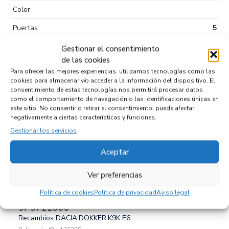
Color
Puertas
5
Kilometraje
4.200
Gestionar el consentimiento
de las cookies
Tipo de
Diesel
Para ofrecer las mejores experiencias, utilizamos tecnologías como las
combustible
cookies para almacenar y/o acceder a la información del dispositivo. El
consentimiento de estas tecnologías nos permitirá procesar datos
Código motor
K9K E6
como el comportamiento de navegación o las identificaciones únicas en
este sitio. No consentir o retirar el consentimiento, puede afectar
Código cambio
negativamente a ciertas características y funciones.
Gestionar los servicios
Aceptar
Productos relacionados
Ver preferencias
Política de cookies
Política de privacidad
Aviso legal
CALEFACCION ENTERA NORMAL
5P3721000
Recambios DACIA
DOKKER
K9K E6