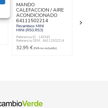
ENTERA N
MANDO
CALEFACCION / AIRE
Recambios MINI
MINI (R50,R53)
ACONDICIONADO
64111502214
Referencia ID:
13
Recambios MINI
82,95
€
(IVA no
MINI (R50,R53)
Referencia ID:
143343
Referencia OEM:
64111502214
32,95
€
(IVA no incluído)