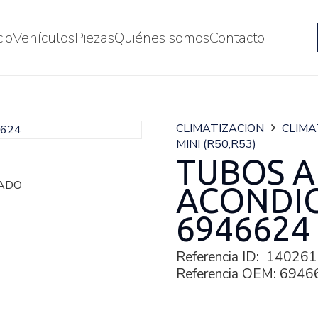
cio
Vehículos
Piezas
Quiénes somos
Contacto
CLIMATIZACION
CLIMA
MINI (R50,R53)
TUBOS A
ACONDI
6946624
Referencia ID:
140261
Referencia OEM:
6946