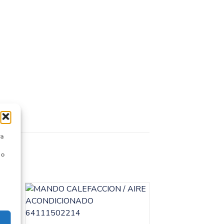
ra
 o
CALEFACCI