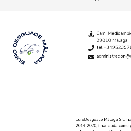
Cam. Medioambie
29010 Málaga
tel:+34952397
administracion
EuroDesguace Málaga S.L. ha
2014-2020, financiada como 