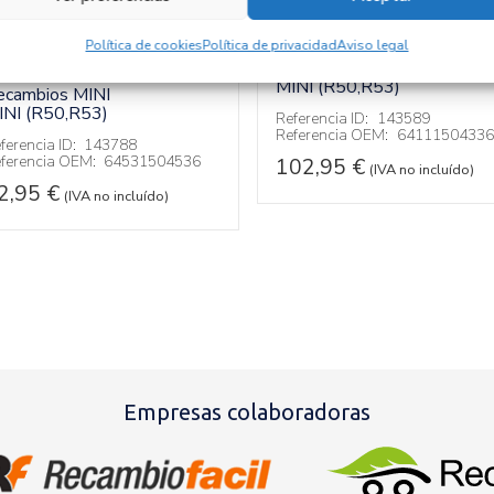
ENTERA NORMAL
UBOS AIRE
64111504336
CONDICIONADO
Política de cookies
Política de privacidad
Aviso legal
4531504536
Recambios MINI
MINI (R50,R53)
ecambios MINI
INI (R50,R53)
Referencia ID:
143589
Referencia OEM:
64111504336
ferencia ID:
143788
ferencia OEM:
64531504536
102,95
€
(IVA no incluído)
2,95
€
(IVA no incluído)
Empresas colaboradoras