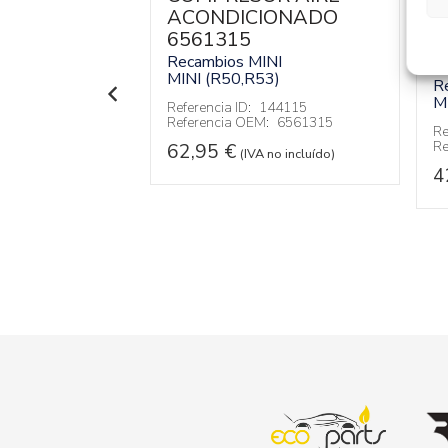
ACONDICIONADO
INI
T
3)
6561315
A
6
Recambios MINI
144909
:
SB01164
MINI (R50,R53)
R
M
Referencia ID:
144115
 no incluído)
Referencia OEM:
6561315
Re
Re
62,95
€
(IVA no incluído)
4