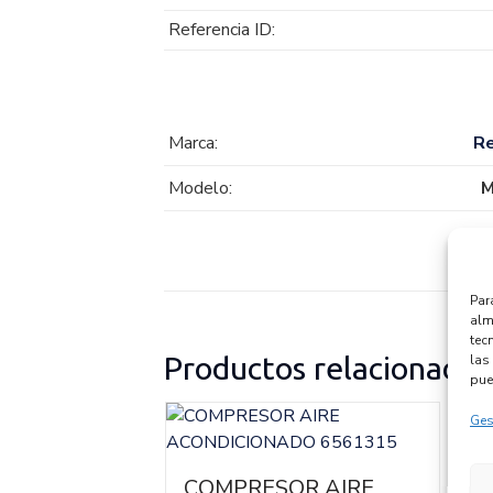
Referencia ID:
Marca:
Re
Modelo:
M
Par
alm
tec
Productos relacionados
las 
pue
Ges
RRANQUE
COMPRESOR AIRE