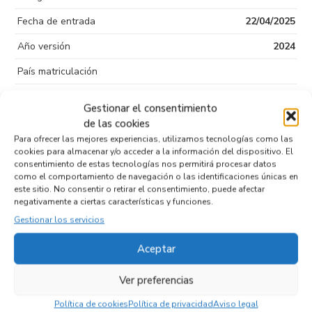
Fecha de entrada
22/04/2025
Año versión
2024
País matriculación
Color
Gestionar el consentimiento
Puertas
4
de las cookies
Para ofrecer las mejores experiencias, utilizamos tecnologías como las
Kilometraje
2.275
cookies para almacenar y/o acceder a la información del dispositivo. El
consentimiento de estas tecnologías nos permitirá procesar datos
Tipo de
Diésel
como el comportamiento de navegación o las identificaciones únicas en
combustible
este sitio. No consentir o retirar el consentimiento, puede afectar
negativamente a ciertas características y funciones.
Código motor
YH01
Gestionar los servicios
Código cambio
Aceptar
Ver preferencias
Productos relacionados
Política de cookies
Política de privacidad
Aviso legal