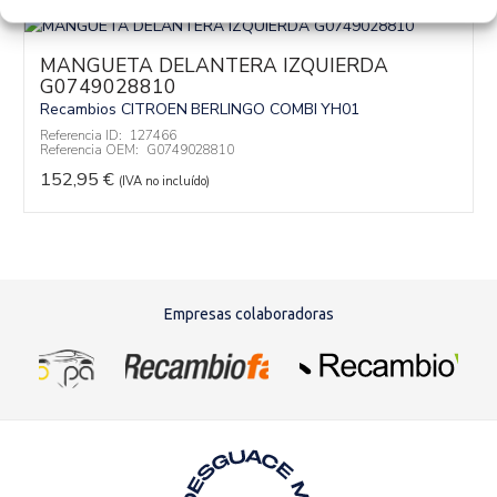
MANGUETA DELANTERA IZQUIERDA
G0749028810
Recambios CITROEN
BERLINGO COMBI
YH01
Referencia ID:
127466
Referencia OEM:
G0749028810
152,95
€
(IVA no incluído)
Empresas colaboradoras