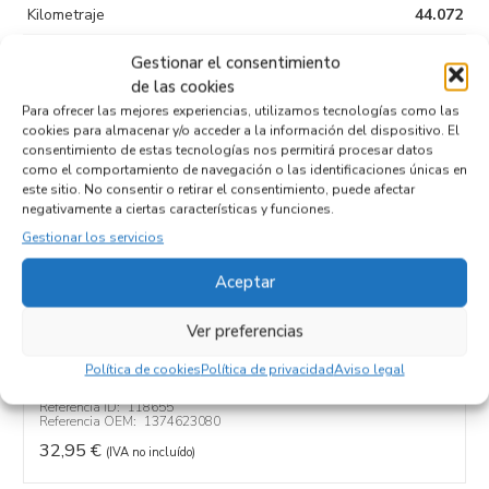
Kilometraje
44.072
Tipo de
Gestionar el consentimiento
combustible
de las cookies
Para ofrecer las mejores experiencias, utilizamos tecnologías como las
Código motor
4H03
cookies para almacenar y/o acceder a la información del dispositivo. El
consentimiento de estas tecnologías nos permitirá procesar datos
Código cambio
como el comportamiento de navegación o las identificaciones únicas en
este sitio. No consentir o retirar el consentimiento, puede afectar
negativamente a ciertas características y funciones.
Gestionar los servicios
Productos relacionados
Aceptar
Ver preferencias
TUBO PRESION DIRECCION ASISTIDA
1374623080
Política de cookies
Política de privacidad
Aviso legal
Recambios CITROEN
JUMPER FURGÓN
4H03
Referencia ID:
118655
Referencia OEM:
1374623080
32,95
€
(IVA no incluído)