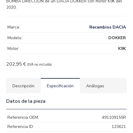
BOMBA DIRECCION de un DACIA DOKKER con motor K9K del
2020.
Marca:
Recambios DACIA
Modelo:
DOKKER
Motor:
K9K
202,95
€
(IVA no incluído)
Descripción
Especificación
Análogas
Datos de la pieza
Referencia OEM:
491109155R
Referencia ID:
123621