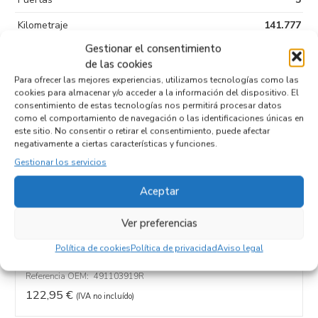
Kilometraje
141.777
Gestionar el consentimiento
Tipo de
de las cookies
combustible
Para ofrecer las mejores experiencias, utilizamos tecnologías como las
Código motor
K9K
cookies para almacenar y/o acceder a la información del dispositivo. El
consentimiento de estas tecnologías nos permitirá procesar datos
Código cambio
como el comportamiento de navegación o las identificaciones únicas en
este sitio. No consentir o retirar el consentimiento, puede afectar
negativamente a ciertas características y funciones.
Gestionar los servicios
Productos relacionados
Aceptar
Ver preferencias
BOMBA DIRECCION 491103919R
Política de cookies
Política de privacidad
Aviso legal
Recambios DACIA
DOKKER
K9KC6
Referencia ID:
140634
Referencia OEM:
491103919R
122,95
€
(IVA no incluído)