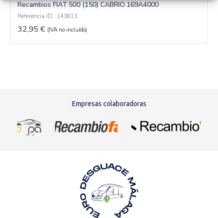
Recambios FIAT
500 (150) CABRIO
169A4000
Referencia ID:
143813
32,95
€
(IVA no incluído)
Empresas colaboradoras