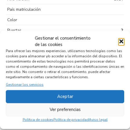
País matriculación
Color
Puertas
2
Gestionar el consentimiento
Kilometraje
54.881
de las cookies
Tipo de
Sin plomo 95
Para ofrecer las mejores experiencias, utilizamos tecnologías como las
cookies para almacenar y/o acceder a la información del dispositivo. El
combustible
consentimiento de estas tecnologías nos permitirá procesar datos
como el comportamiento de navegación o las identificaciones únicas en
Código motor
169A4000
este sitio. No consentir o retirar el consentimiento, puede afectar
negativamente a ciertas características y funciones.
Código cambio
Gestionar los servicios
Aceptar
Productos relacionados
Ver preferencias
Política de cookies
Política de privacidad
Aviso legal
TRANSMISION DELANTERA DERECHA