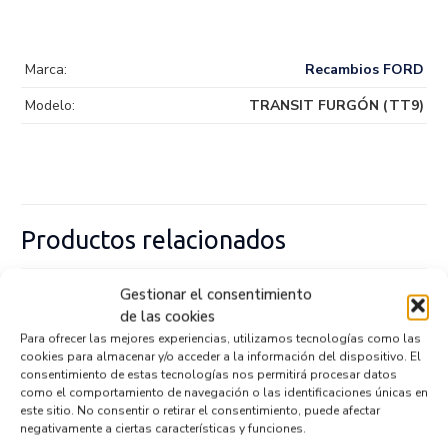
Marca:
Recambios FORD
Modelo:
TRANSIT FURGÓN (TT9)
Productos relacionados
Gestionar el consentimiento
BOMBA DIRECCION 6C1Q3A733AA
de las cookies
Recambios FORD
TRANSIT FURGÓN (TT9)
Para ofrecer las mejores experiencias, utilizamos tecnologías como las
cookies para almacenar y/o acceder a la información del dispositivo. El
Referencia ID:
129879
Referencia OEM:
6C1Q3A733AA
consentimiento de estas tecnologías nos permitirá procesar datos
como el comportamiento de navegación o las identificaciones únicas en
42,95
€
(IVA no incluído)
este sitio. No consentir o retirar el consentimiento, puede afectar
negativamente a ciertas características y funciones.