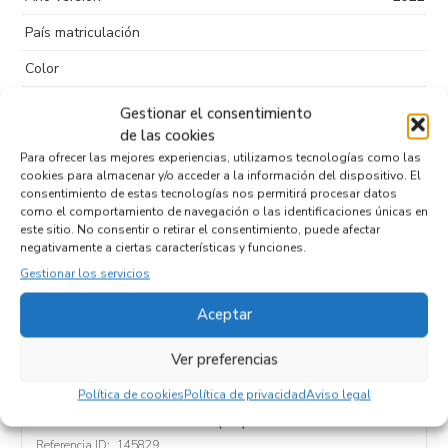
País matriculación
Color
Puertas
5
Gestionar el consentimiento
de las cookies
Tipo de
Sin plomo 95
Para ofrecer las mejores experiencias, utilizamos tecnologías como las
combustible
cookies para almacenar y/o acceder a la información del dispositivo. El
consentimiento de estas tecnologías nos permitirá procesar datos
Código motor
G3LE
como el comportamiento de navegación o las identificaciones únicas en
este sitio. No consentir o retirar el consentimiento, puede afectar
Código cambio
negativamente a ciertas características y funciones.
Gestionar los servicios
Aceptar
Productos relacionados
Ver preferencias
Política de cookies
Política de privacidad
Aviso legal
CREMALLERA DIRECCION 56500J9100
Recambios HYUNDAI
KONA (OS)
G3LC
6MT2WD
Referencia ID:
145829