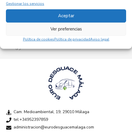
Gestionar los servicios
Aceptar
Ver preferencias
Empresas colaboradoras
Política de cookies
Política de privacidad
Aviso legal
Cam. Medioambiental, 19, 29010 Málaga
tel:+34952397859
administracion@eurodesguacemalaga.com