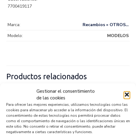
7700419117
Marca:
Recambios » OTROS…
Modelo:
MODELOS
Productos relacionados
Gestionar el consentimiento
de las cookies
CREMALLERA DIRECCION A0004895
Para ofrecer las mejores experiencias, utilizamos tecnologías como las
Recambios » OTROS...
MODELOS
cookies para almacenar y/o acceder a la información del dispositivo. El
Referencia ID:
145892
consentimiento de estas tecnologías nos permitirá procesar datos
Referencia OEM:
A0004895
como el comportamiento de navegación o las identificaciones únicas en
202,95
€
(IVA no incluído)
este sitio. No consentir o retirar el consentimiento, puede afectar
negativamente a ciertas características y funciones.