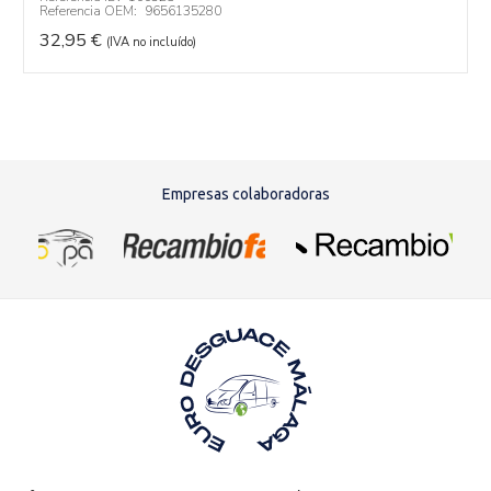
Referencia OEM:
9656135280
32,95
€
(IVA no incluído)
Empresas colaboradoras