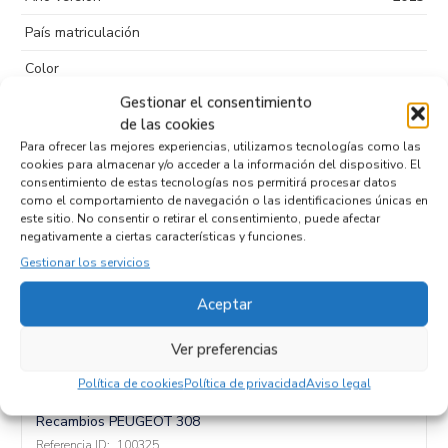
País matriculación
Color
Gestionar el consentimiento
Puertas
5
de las cookies
Tipo de
Sin plomo 95
Para ofrecer las mejores experiencias, utilizamos tecnologías como las
combustible
cookies para almacenar y/o acceder a la información del dispositivo. El
consentimiento de estas tecnologías nos permitirá procesar datos
Código motor
HN02
como el comportamiento de navegación o las identificaciones únicas en
este sitio. No consentir o retirar el consentimiento, puede afectar
Código cambio
negativamente a ciertas características y funciones.
Gestionar los servicios
Aceptar
Productos relacionados
Ver preferencias
Política de cookies
Política de privacidad
Aviso legal
CAJA TRANSMISION 9656135280
Recambios PEUGEOT
308
Referencia ID:
100325