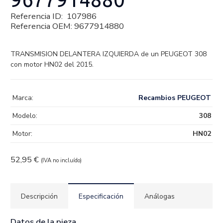
Referencia ID:
107986
Referencia OEM:
9677914880
TRANSMISION DELANTERA IZQUIERDA de un PEUGEOT 308
con motor HN02 del 2015.
Marca:
Recambios PEUGEOT
Modelo:
308
Motor:
HN02
52,95
€
(IVA no incluído)
Descripción
Especificación
Análogas
Datos de la pieza