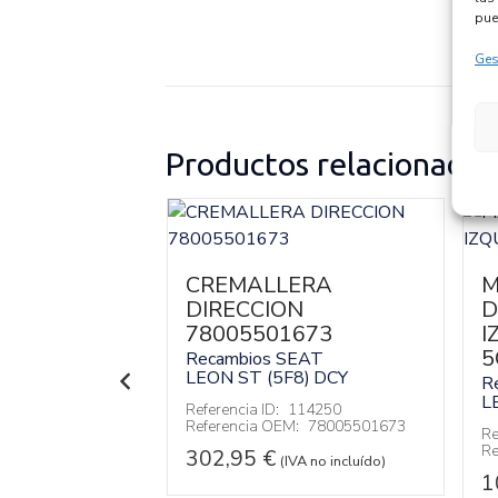
pue
Ges
Productos relacionados
 DIRECCION
CREMALLERA
M
02
DIRECCION
D
78005501673
I
EAT
8)
CJX
5
Recambios SEAT
LEON ST (5F8)
DCY
R
114620
L
:
5Q1419502
Referencia ID:
114250
Referencia OEM:
78005501673
Re
 no incluído)
Re
302,95
€
(IVA no incluído)
1