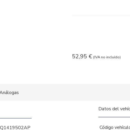
52,95
€
(IVA no incluído)
Análogas
Datos del vehí
Código vehícul
5Q1419502AP