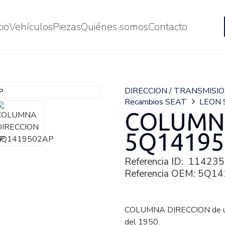
cio
Vehículos
Piezas
Quiénes somos
Contacto
DIRECCION / TRANSMISI
Recambios SEAT
LEON 
COLUMN
5Q14195
Referencia ID:
114235
Referencia OEM:
5Q14
COLUMNA DIRECCION de u
del 1950.