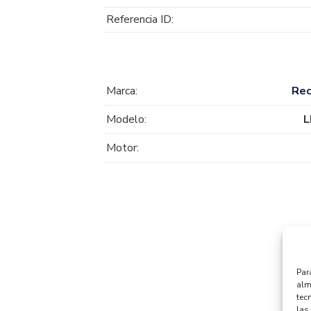
Referencia ID:
Marca:
Re
Modelo:
L
Motor:
Par
alm
tec
las 