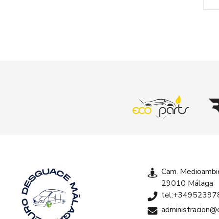
Cam. Medioambie
29010 Málaga
tel:+34952397
administracion