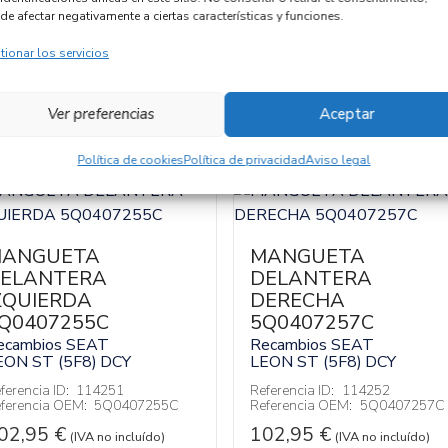
de afectar negativamente a ciertas características y funciones.
tionar los servicios
Ver preferencias
Aceptar
Política de cookies
Política de privacidad
Aviso legal
ANGUETA
MANGUETA
ELANTERA
DELANTERA
ZQUIERDA
DERECHA
Q0407255C
5Q0407257C
ecambios SEAT
Recambios SEAT
EON ST (5F8)
DCY
LEON ST (5F8)
DCY
ferencia ID:
114251
Referencia ID:
114252
ferencia OEM:
5Q0407255C
Referencia OEM:
5Q0407257C
02,95
€
102,95
€
(IVA no incluído)
(IVA no incluído)