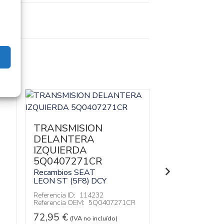
TRANSMISION
MANGUETA
DELANTERA
IZQUIERDA
IZQUIERDA
5Q0505323
5Q0407271CR
Recambios SEA
LEON ST (5F8)
Recambios SEAT
LEON ST (5F8)
DCY
Referencia ID:
11
Referencia OEM:
Referencia ID:
114232
Referencia OEM:
5Q0407271CR
92,95
€
(IVA no
72,95
€
(IVA no incluído)