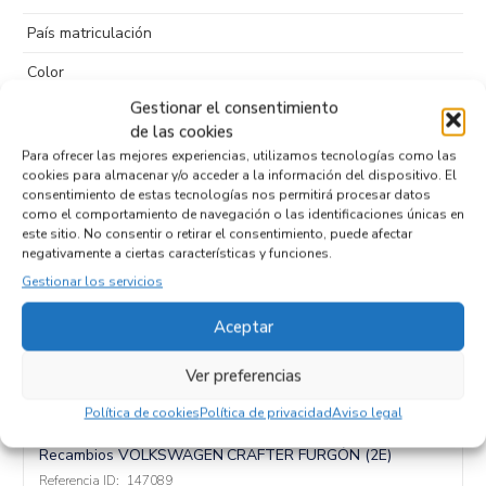
País matriculación
Color
Gestionar el consentimiento
Puertas
2
de las cookies
Tipo de
Diesel
Para ofrecer las mejores experiencias, utilizamos tecnologías como las
combustible
cookies para almacenar y/o acceder a la información del dispositivo. El
consentimiento de estas tecnologías nos permitirá procesar datos
Código motor
como el comportamiento de navegación o las identificaciones únicas en
este sitio. No consentir o retirar el consentimiento, puede afectar
Código cambio
negativamente a ciertas características y funciones.
Gestionar los servicios
Aceptar
Productos relacionados
Ver preferencias
Política de cookies
Política de privacidad
Aviso legal
COMPRESOR AIRE ACONDICIONADO S/N
Recambios VOLKSWAGEN
CRAFTER FURGÓN (2E)
Referencia ID:
147089