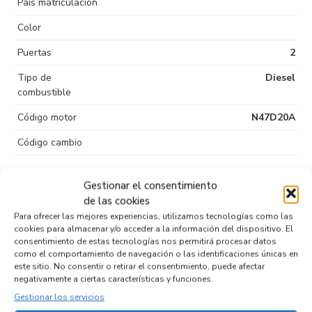
País matriculación
Color
Puertas
2
Tipo de
Diesel
combustible
Código motor
N47D20A
Código cambio
Gestionar el consentimiento
de las cookies
Productos relacionados
Para ofrecer las mejores experiencias, utilizamos tecnologías como las
cookies para almacenar y/o acceder a la información del dispositivo. El
consentimiento de estas tecnologías nos permitirá procesar datos
como el comportamiento de navegación o las identificaciones únicas en
MODULO ELECTRONICO 7229173
este sitio. No consentir o retirar el consentimiento, puede afectar
Recambios BMW
SERIE 1 CABRIO (E88)
N47D20A
negativamente a ciertas características y funciones.
Referencia ID:
112311
Gestionar los servicios
Referencia OEM:
7229173