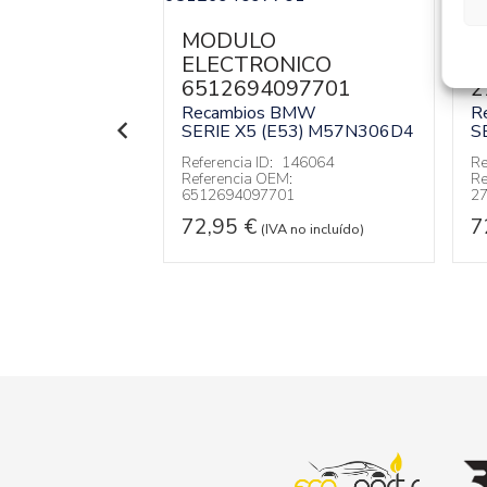
MODULO
M
NICO
ELECTRONICO
E
0469
6512694097701
2
BMW
Recambios BMW
R
3)
M57N306D4
SERIE X5 (E53)
M57N306D4
S
146037
Referencia ID:
146064
Re
:
844169150469
Referencia OEM:
Re
6512694097701
2
 no incluído)
72,95
€
7
(IVA no incluído)