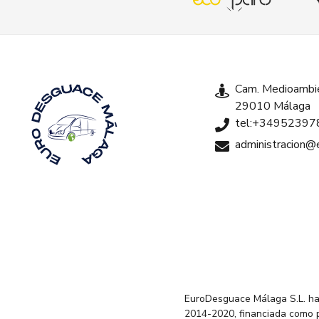
Cam. Medioambie
29010 Málaga
tel:+34952397
administracion
EuroDesguace Málaga S.L. ha
2014-2020, financiada como 