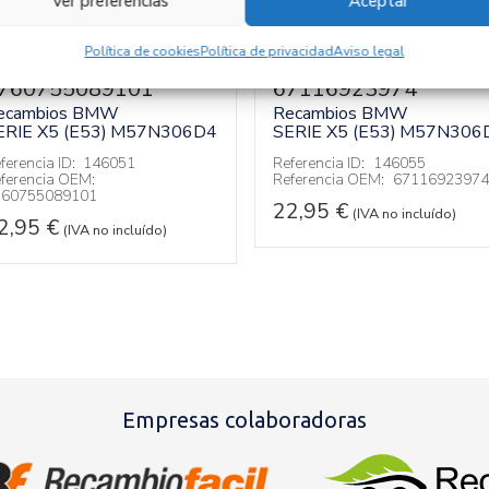
Ver preferencias
Aceptar
ODULO
MODULO
Política de cookies
Política de privacidad
Aviso legal
LECTRONICO
ELECTRONICO
760755089101
67116923974
ecambios BMW
Recambios BMW
ERIE X5 (E53)
M57N306D4
SERIE X5 (E53)
M57N306
ferencia ID:
146051
Referencia ID:
146055
ferencia OEM:
Referencia OEM:
67116923974
760755089101
22,95
€
(IVA no incluído)
2,95
€
(IVA no incluído)
Empresas colaboradoras