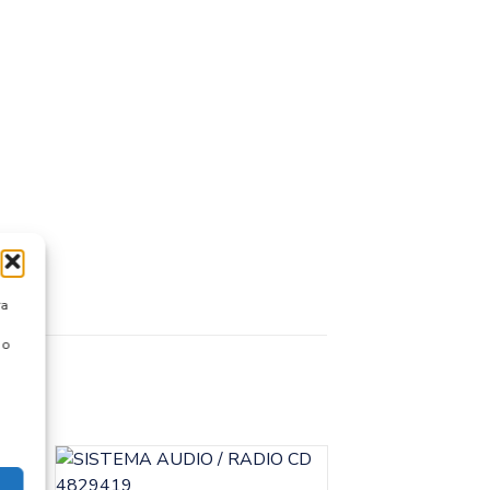
ra
 o