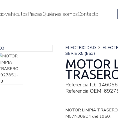
cio
Vehículos
Piezas
Quiénes somos
Contacto
ELECTRICIDAD
ELECTR
SERIE X5 (E53)
MOTOR L
TRASERO
Referencia ID:
146056
Referencia OEM:
6927
MOTOR LIMPIA TRASERO d
M57N306D4 del 1950.