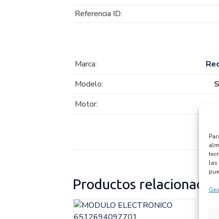
Referencia ID:
Marca:
Re
Modelo:
S
Motor:
Par
alm
tec
las 
pue
Productos relacionados
Ges