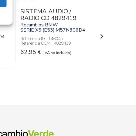
SISTEMA AUDIO /
MODULO
RADIO CD 4829419
ELECTRONI
651269469
Recambios BMW
SERIE X5 (E53)
M57N306D4
Recambios BM
D4
SERIE X5 (E53)
Referencia ID:
146045
Referencia OEM:
4829419
Referencia ID:
14
Referencia OEM:
62,95
€
(IVA no incluído)
62,95
€
(IVA no